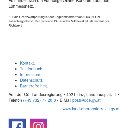
Es handelt sich um vorläufige Online-Rohdaten aus dem
Luftmessnetz.
Für die Grenzwertprüfung ist der Tagesmittelwert von 0 bis 24 Uhr
ausschlaggebend. Der gleitende 24-Stunden Mittelwert gilt als vorläufiger
Richtwert.
Kontakt
.
Telefonbuch
.
Impressum
.
Datenschutz
.
Barrierefreiheit
.
Amt der Oö. Landesregierung • 4021 Linz, Landhausplatz 1
•
Telefon
(+43 732) 77 20-0
• E-Mail
post@ooe.gv.at
www.land-oberoesterreich.gv.at