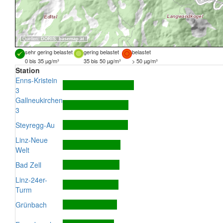
Quellen:
DORIS
,
basemap.at
sehr gering belastet
gering belastet
belastet
0 bis 35 µg/m³
35 bis 50 µg/m³
> 50 µg/m³
Station
Enns-Kristein
3
Gallneukirchen
3
Steyregg-Au
Linz-Neue
Welt
Bad Zell
Linz-24er-
Turm
Grünbach