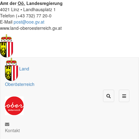
Amt der
Oö.
Landesregierung
4021 Linz • Landhausplatz 1
Telefon (+43 732) 77 20-0
E-Mail
post@ooe.gv.at
www.land-oberoesterreich.gv.at
Land
Oberösterreich
Kontakt