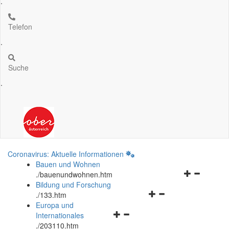
.
Telefon
.
Suche
.
Coronavirus: Aktuelle Informationen
Bauen und Wohnen
Navigationsm
.
/bauenundwohnen.htm
öffnen
Bildung und Forschung
Navigationsmenü
und
.
/133.htm
öffnen
schließen
Europa und
Navigationsmenü
und
Internationales
öffnen
schließen
.
/203110.htm