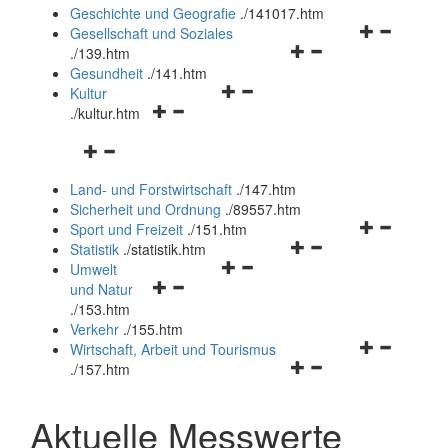
und
Geschichte und Geografie
.
/141017.htm
schließen
Navigationsm
Gesellschaft und Soziales
Navigationsmenü
öffnen
.
/139.htm
öffnen
und
Gesundheit
.
/141.htm
Navigationsmenü
und
schließen
Kultur
Navigationsmenü
öffnen
schließen
.
/kultur.htm
öffnen
und
Navigationsmenü
und
schließen
öffnen
schließen
Land- und Forstwirtschaft
.
/147.htm
und
Sicherheit und Ordnung
.
/89557.htm
schließen
Navigationsm
Sport und Freizeit
.
/151.htm
Navigationsmenü
öffnen
Statistik
.
/statistik.htm
Navigationsmenü
öffnen
und
Umwelt
Navigationsmenü
öffnen
und
schließen
und Natur
öffnen
und
schließen
.
/153.htm
und
schließen
Verkehr
.
/155.htm
schließen
Navigationsm
Wirtschaft, Arbeit und Tourismus
Navigationsmenü
öffnen
.
/157.htm
öffnen
und
und
schließen
Aktuelle Messwerte
schließen