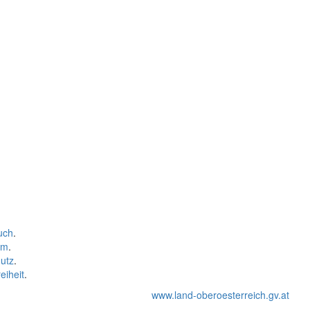
uch
.
um
.
utz
.
eiheit
.
www.land-oberoesterreich.gv.at