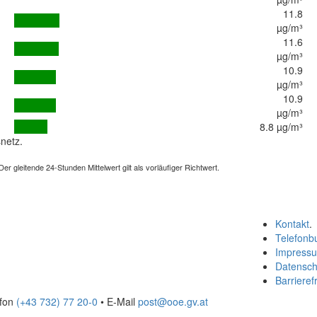
11.8
µg/m³
11.6
µg/m³
10.9
µg/m³
10.9
µg/m³
8.8 µg/m³
netz.
 gleitende 24-Stunden Mittelwert gilt als vorläufiger Richtwert.
Kontakt
.
Telefonb
Impress
Datensch
Barrierefr
efon
(+43 732) 77 20-0
• E-Mail
post@ooe.gv.at