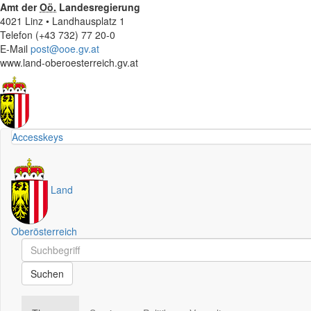
Amt der
Oö.
Landesregierung
4021 Linz • Landhausplatz 1
Telefon (+43 732) 77 20-0
E-Mail
post@ooe.gv.at
www.land-oberoesterreich.gv.at
Accesskeys
Land
Oberösterreich
Schnellsuche
Schnellsuche
Suchen