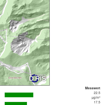
Messwert
22.5
µg/m³
17.5