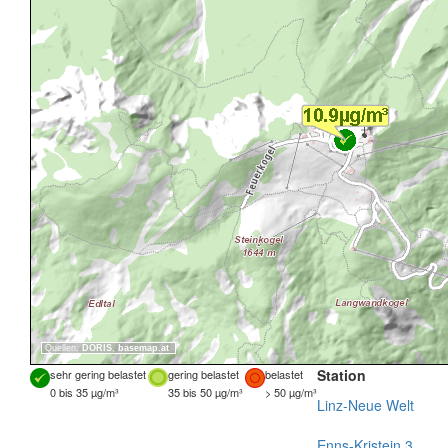
Quellen:
DORIS
,
basemap.at
Station
sehr gering belastet
gering belastet
belastet
0 bis 35 µg/m³
35 bis 50 µg/m³
> 50 µg/m³
Linz-Neue Welt
Enns-Kristein 3