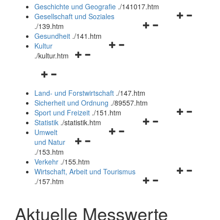
und
Geschichte und Geografie
.
/141017.htm
schließen
Navigationsm
Gesellschaft und Soziales
Navigationsmenü
öffnen
.
/139.htm
öffnen
und
Gesundheit
.
/141.htm
Navigationsmenü
und
schließen
Kultur
Navigationsmenü
öffnen
schließen
.
/kultur.htm
öffnen
und
Navigationsmenü
und
schließen
öffnen
schließen
Land- und Forstwirtschaft
.
/147.htm
und
Sicherheit und Ordnung
.
/89557.htm
schließen
Navigationsm
Sport und Freizeit
.
/151.htm
Navigationsmenü
öffnen
Statistik
.
/statistik.htm
Navigationsmenü
öffnen
und
Umwelt
Navigationsmenü
öffnen
und
schließen
und Natur
öffnen
und
schließen
.
/153.htm
und
schließen
Verkehr
.
/155.htm
schließen
Navigationsm
Wirtschaft, Arbeit und Tourismus
Navigationsmenü
öffnen
.
/157.htm
öffnen
und
und
schließen
Aktuelle Messwerte
schließen