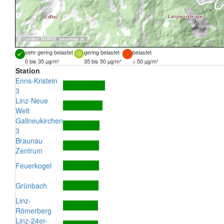
Quellen:
DORIS
,
basemap.at
sehr gering belastet
gering belastet
belastet
0 bis 35 µg/m³
35 bis 50 µg/m³
> 50 µg/m³
Station
Enns-Kristein
3
Linz-Neue
Welt
Gallneukirchen
3
Braunau
Zentrum
Feuerkogel
Grünbach
Linz-
Römerberg
Linz-24er-