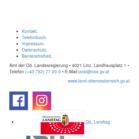
Kontakt
.
Telefonbuch
.
Impressum
.
Datenschutz
.
Barrierefreiheit
.
Amt der Oö. Landesregierung • 4021 Linz, Landhausplatz 1
•
Telefon
(+43 732) 77 20-0
• E-Mail
post@ooe.gv.at
www.land-oberoesterreich.gv.at
.
.
Oö.
Landtag
.