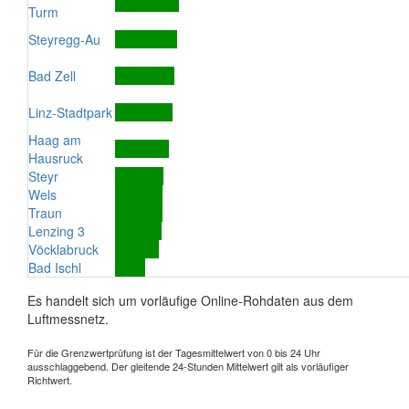
Turm
Steyregg-Au
Bad Zell
Linz-Stadtpark
Haag am
Hausruck
Steyr
Wels
Traun
Lenzing 3
Vöcklabruck
Bad Ischl
Es handelt sich um vorläufige Online-Rohdaten aus dem
Luftmessnetz.
Für die Grenzwertprüfung ist der Tagesmittelwert von 0 bis 24 Uhr
ausschlaggebend. Der gleitende 24-Stunden Mittelwert gilt als vorläufiger
Richtwert.