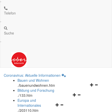
.
Telefon
.
Suche
.
Coronavirus: Aktuelle Informationen
Bauen und Wohnen
Navigationsm
.
/bauenundwohnen.htm
öffnen
Bildung und Forschung
Navigationsmenü
und
.
/133.htm
öffnen
schließen
Europa und
Navigationsmenü
und
Internationales
öffnen
schließen
.
/203110.htm