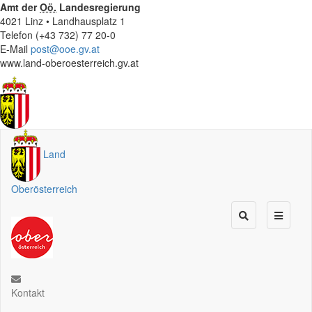
Amt der
Oö.
Landesregierung
4021 Linz • Landhausplatz 1
Telefon (+43 732) 77 20-0
E-Mail
post@ooe.gv.at
www.land-oberoesterreich.gv.at
Land
Oberösterreich
Kontakt