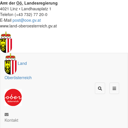
Amt der
Oö.
Landesregierung
4021 Linz • Landhausplatz 1
Telefon (+43 732) 77 20-0
E-Mail
post@ooe.gv.at
www.land-oberoesterreich.gv.at
Land
Oberösterreich
Kontakt