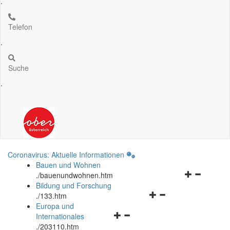
.
Telefon
.
Suche
.
Coronavirus: Aktuelle Informationen
Bauen und Wohnen
Navigationsm
.
/bauenundwohnen.htm
öffnen
Bildung und Forschung
Navigationsmenü
und
.
/133.htm
öffnen
schließen
Europa und
Navigationsmenü
und
Internationales
öffnen
schließen
.
/203110.htm