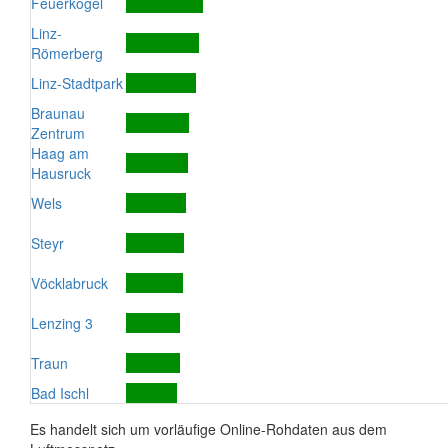
Feuerkogel
Linz-
Römerberg
Linz-Stadtpark
Braunau
Zentrum
Haag am
Hausruck
Wels
Steyr
Vöcklabruck
Lenzing 3
Traun
Bad Ischl
Es handelt sich um vorläufige Online-Rohdaten aus dem