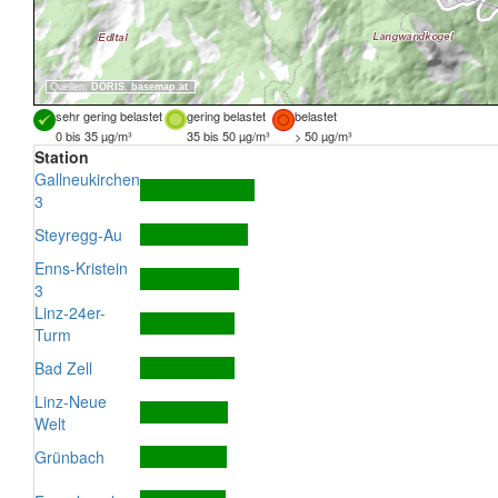
Quellen:
DORIS
,
basemap.at
sehr gering belastet
gering belastet
belastet
0 bis 35 µg/m³
35 bis 50 µg/m³
> 50 µg/m³
Station
Gallneukirchen
3
Steyregg-Au
Enns-Kristein
3
Linz-24er-
Turm
Bad Zell
Linz-Neue
Welt
Grünbach