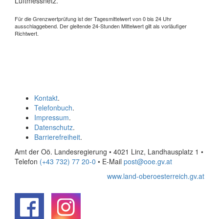
Luftmessnetz.
Für die Grenzwertprüfung ist der Tagesmittelwert von 0 bis 24 Uhr
ausschlaggebend. Der gleitende 24-Stunden Mittelwert gilt als vorläufiger
Richtwert.
Kontakt
.
Telefonbuch
.
Impressum
.
Datenschutz
.
Barrierefreiheit
.
Amt der Oö. Landesregierung • 4021 Linz, Landhausplatz 1
•
Telefon
(+43 732) 77 20-0
• E-Mail
post@ooe.gv.at
www.land-oberoesterreich.gv.at