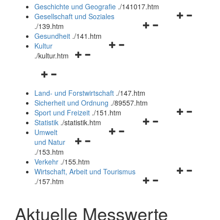
und
Geschichte und Geografie
.
/141017.htm
schließen
Navigationsm
Gesellschaft und Soziales
Navigationsmenü
öffnen
.
/139.htm
öffnen
und
Gesundheit
.
/141.htm
Navigationsmenü
und
schließen
Kultur
Navigationsmenü
öffnen
schließen
.
/kultur.htm
öffnen
und
Navigationsmenü
und
schließen
öffnen
schließen
Land- und Forstwirtschaft
.
/147.htm
und
Sicherheit und Ordnung
.
/89557.htm
schließen
Navigationsm
Sport und Freizeit
.
/151.htm
Navigationsmenü
öffnen
Statistik
.
/statistik.htm
Navigationsmenü
öffnen
und
Umwelt
Navigationsmenü
öffnen
und
schließen
und Natur
öffnen
und
schließen
.
/153.htm
und
schließen
Verkehr
.
/155.htm
schließen
Navigationsm
Wirtschaft, Arbeit und Tourismus
Navigationsmenü
öffnen
.
/157.htm
öffnen
und
und
schließen
Aktuelle Messwerte
schließen