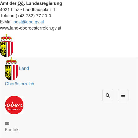
Amt der
Oö.
Landesregierung
4021 Linz • Landhausplatz 1
Telefon (+43 732) 77 20-0
E-Mail
post@ooe.gv.at
www.land-oberoesterreich.gv.at
Land
Oberösterreich
Kontakt