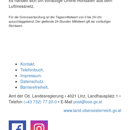
Es handelt sich um vorläufige Online-Rohdaten aus dem
Luftmessnetz.
Für die Grenzwertprüfung ist der Tagesmittelwert von 0 bis 24 Uhr
ausschlaggebend. Der gleitende 24-Stunden Mittelwert gilt als vorläufiger
Richtwert.
Kontakt
.
Telefonbuch
.
Impressum
.
Datenschutz
.
Barrierefreiheit
.
Amt der Oö. Landesregierung • 4021 Linz, Landhausplatz 1
•
Telefon
(+43 732) 77 20-0
• E-Mail
post@ooe.gv.at
www.land-oberoesterreich.gv.at