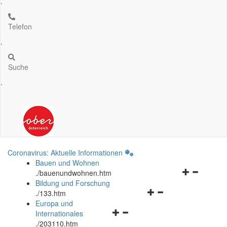
.
Telefon
.
Suche
.
Coronavirus: Aktuelle Informationen
Bauen und Wohnen
Navigationsm
.
/bauenundwohnen.htm
öffnen
Bildung und Forschung
Navigationsmenü
und
.
/133.htm
öffnen
schließen
Europa und
Navigationsmenü
und
Internationales
öffnen
schließen
.
/203110.htm