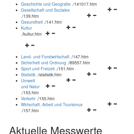
und
Geschichte und Geografie
.
/141017.htm
schließen
Navigationsm
Gesellschaft und Soziales
Navigationsmenü
öffnen
.
/139.htm
öffnen
und
Gesundheit
.
/141.htm
Navigationsmenü
und
schließen
Kultur
Navigationsmenü
öffnen
schließen
.
/kultur.htm
öffnen
und
Navigationsmenü
und
schließen
öffnen
schließen
Land- und Forstwirtschaft
.
/147.htm
und
Sicherheit und Ordnung
.
/89557.htm
schließen
Navigationsm
Sport und Freizeit
.
/151.htm
Navigationsmenü
öffnen
Statistik
.
/statistik.htm
Navigationsmenü
öffnen
und
Umwelt
Navigationsmenü
öffnen
und
schließen
und Natur
öffnen
und
schließen
.
/153.htm
und
schließen
Verkehr
.
/155.htm
schließen
Navigationsm
Wirtschaft, Arbeit und Tourismus
Navigationsmenü
öffnen
.
/157.htm
öffnen
und
und
schließen
Aktuelle Messwerte
schließen