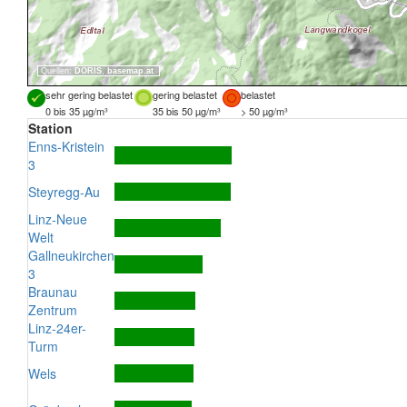
Quellen:
DORIS
,
basemap.at
sehr gering belastet
gering belastet
belastet
0 bis 35 µg/m³
35 bis 50 µg/m³
> 50 µg/m³
Station
Enns-Kristein
3
Steyregg-Au
Linz-Neue
Welt
Gallneukirchen
3
Braunau
Zentrum
Linz-24er-
Turm
Wels