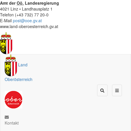
Amt der
Oö.
Landesregierung
4021 Linz • Landhausplatz 1
Telefon (+43 732) 77 20-0
E-Mail
post@ooe.gv.at
www.land-oberoesterreich.gv.at
Land
Oberösterreich
Kontakt