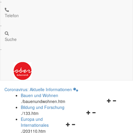
.
Telefon
.
Suche
.
Coronavirus: Aktuelle Informationen
Bauen und Wohnen
Navigationsm
.
/bauenundwohnen.htm
öffnen
Bildung und Forschung
Navigationsmenü
und
.
/133.htm
öffnen
schließen
Europa und
Navigationsmenü
und
Internationales
öffnen
schließen
.
/203110.htm