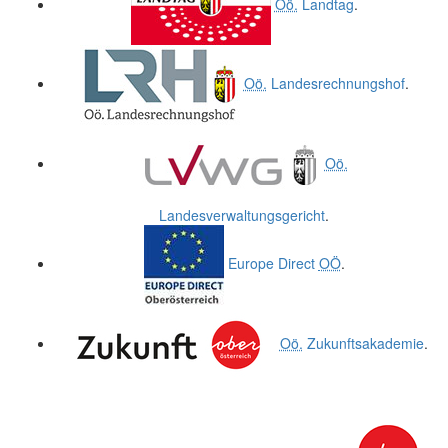
Oö.
Landtag
.
Oö.
Landesrechnungshof
.
Oö.
Landesverwaltungsgericht
.
Europe Direct
OÖ
.
Oö.
Zukunftsakademie
.