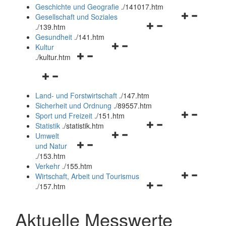
und
Geschichte und Geografie
.
/141017.htm
schließen
Navigationsm
Gesellschaft und Soziales
Navigationsmenü
öffnen
.
/139.htm
öffnen
und
Gesundheit
.
/141.htm
Navigationsmenü
und
schließen
Kultur
Navigationsmenü
öffnen
schließen
.
/kultur.htm
öffnen
und
Navigationsmenü
und
schließen
öffnen
schließen
Land- und Forstwirtschaft
.
/147.htm
und
Sicherheit und Ordnung
.
/89557.htm
schließen
Navigationsm
Sport und Freizeit
.
/151.htm
Navigationsmenü
öffnen
Statistik
.
/statistik.htm
Navigationsmenü
öffnen
und
Umwelt
Navigationsmenü
öffnen
und
schließen
und Natur
öffnen
und
schließen
.
/153.htm
und
schließen
Verkehr
.
/155.htm
schließen
Navigationsm
Wirtschaft, Arbeit und Tourismus
Navigationsmenü
öffnen
.
/157.htm
öffnen
und
und
schließen
Aktuelle Messwerte
schließen