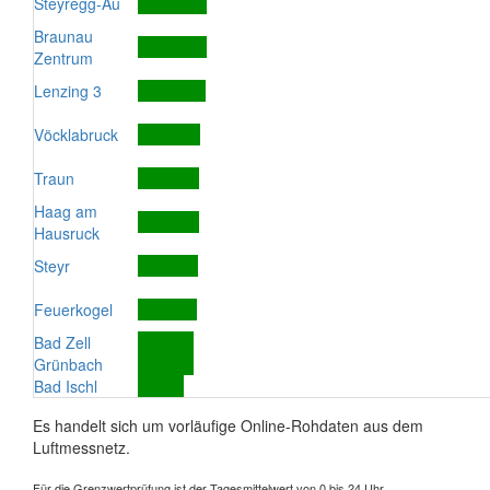
Steyregg-Au
Braunau
Zentrum
Lenzing 3
Vöcklabruck
Traun
Haag am
Hausruck
Steyr
Feuerkogel
Bad Zell
Grünbach
Bad Ischl
Es handelt sich um vorläufige Online-Rohdaten aus dem
Luftmessnetz.
Für die Grenzwertprüfung ist der Tagesmittelwert von 0 bis 24 Uhr