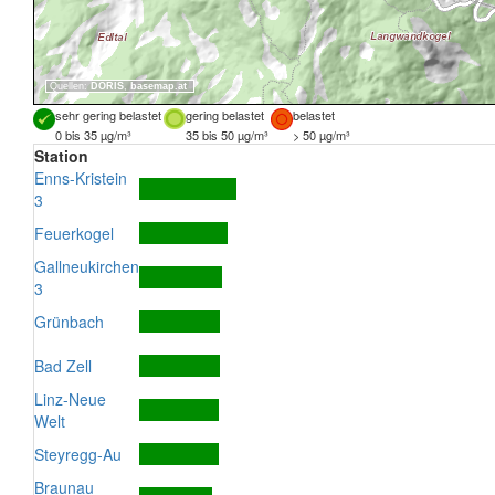
Quellen:
DORIS
,
basemap.at
sehr gering belastet
gering belastet
belastet
0 bis 35 µg/m³
35 bis 50 µg/m³
> 50 µg/m³
Station
Enns-Kristein
3
Feuerkogel
Gallneukirchen
3
Grünbach
Bad Zell
Linz-Neue
Welt
Steyregg-Au
Braunau