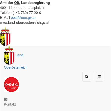
Amt der
Oö.
Landesregierung
4021 Linz • Landhausplatz 1
Telefon (+43 732) 77 20-0
E-Mail
post@ooe.gv.at
www.land-oberoesterreich.gv.at
Land
Oberösterreich
Kontakt