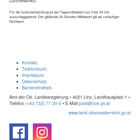
Luftmessnetz.
Für die Grenzwertprüfung ist der Tagesmittelwert von 0 bis 24 Uhr
ausschlaggebend. Der gleitende 24-Stunden Mittelwert gilt als vorläufiger
Richtwert.
Kontakt
.
Telefonbuch
.
Impressum
.
Datenschutz
.
Barrierefreiheit
.
Amt der Oö. Landesregierung • 4021 Linz, Landhausplatz 1
•
Telefon
(+43 732) 77 20-0
• E-Mail
post@ooe.gv.at
www.land-oberoesterreich.gv.at