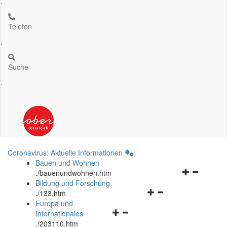
.
Telefon
.
Suche
.
Coronavirus: Aktuelle Informationen
Bauen und Wohnen
Navigationsm
.
/bauenundwohnen.htm
öffnen
Bildung und Forschung
Navigationsmenü
und
.
/133.htm
öffnen
schließen
Europa und
Navigationsmenü
und
Internationales
öffnen
schließen
.
/203110.htm