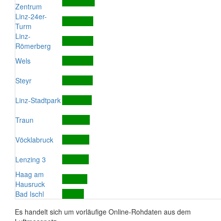
Zentrum
Linz-24er-
Turm
Linz-
Römerberg
Wels
Steyr
Linz-Stadtpark
Traun
Vöcklabruck
Lenzing 3
Haag am
Hausruck
Bad Ischl
Es handelt sich um vorläufige Online-Rohdaten aus dem