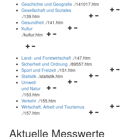
und
Geschichte und Geografie
.
/141017.htm
schließen
Navigationsm
Gesellschaft und Soziales
Navigationsmenü
öffnen
.
/139.htm
öffnen
und
Gesundheit
.
/141.htm
Navigationsmenü
und
schließen
Kultur
Navigationsmenü
öffnen
schließen
.
/kultur.htm
öffnen
und
Navigationsmenü
und
schließen
öffnen
schließen
Land- und Forstwirtschaft
.
/147.htm
und
Sicherheit und Ordnung
.
/89557.htm
schließen
Navigationsm
Sport und Freizeit
.
/151.htm
Navigationsmenü
öffnen
Statistik
.
/statistik.htm
Navigationsmenü
öffnen
und
Umwelt
Navigationsmenü
öffnen
und
schließen
und Natur
öffnen
und
schließen
.
/153.htm
und
schließen
Verkehr
.
/155.htm
schließen
Navigationsm
Wirtschaft, Arbeit und Tourismus
Navigationsmenü
öffnen
.
/157.htm
öffnen
und
und
schließen
Aktuelle Messwerte
schließen