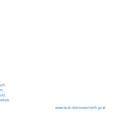
uch
.
um
.
utz
.
eiheit
.
www.land-oberoesterreich.gv.at