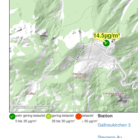
Quellen:
DORIS
,
basemap.at
Station
sehr gering belastet
gering belastet
belastet
0 bis 35 µg/m³
35 bis 50 µg/m³
> 50 µg/m³
Gallneukirchen 3
Steyregg-Au