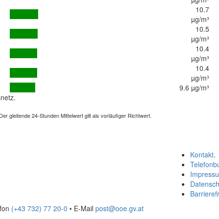
10.7
µg/m³
10.5
µg/m³
10.4
µg/m³
10.4
µg/m³
9.6 µg/m³
netz.
 gleitende 24-Stunden Mittelwert gilt als vorläufiger Richtwert.
Kontakt
.
Telefonb
Impress
Datensch
Barrierefr
efon
(+43 732) 77 20-0
• E-Mail
post@ooe.gv.at