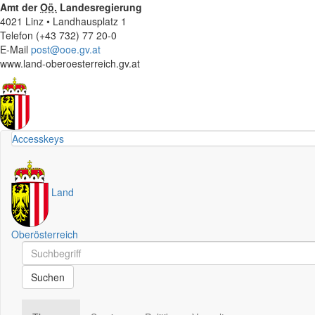
Amt der
Oö.
Landesregierung
4021 Linz • Landhausplatz 1
Telefon (+43 732) 77 20-0
E-Mail
post@ooe.gv.at
www.land-oberoesterreich.gv.at
Accesskeys
Land
Oberösterreich
Schnellsuche
Schnellsuche
Suchen