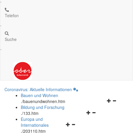
.
Telefon
.
Suche
.
Coronavirus: Aktuelle Informationen
Bauen und Wohnen
Navigationsm
.
/bauenundwohnen.htm
öffnen
Bildung und Forschung
Navigationsmenü
und
.
/133.htm
öffnen
schließen
Europa und
Navigationsmenü
und
Internationales
öffnen
schließen
.
/203110.htm