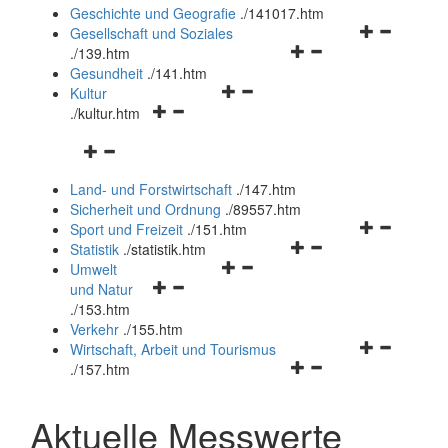
und
Geschichte und Geografie
.
/141017.htm
schließen
Navigationsm
Gesellschaft und Soziales
Navigationsmenü
öffnen
.
/139.htm
öffnen
und
Gesundheit
.
/141.htm
Navigationsmenü
und
schließen
Kultur
Navigationsmenü
öffnen
schließen
.
/kultur.htm
öffnen
und
Navigationsmenü
und
schließen
öffnen
schließen
Land- und Forstwirtschaft
.
/147.htm
und
Sicherheit und Ordnung
.
/89557.htm
schließen
Navigationsm
Sport und Freizeit
.
/151.htm
Navigationsmenü
öffnen
Statistik
.
/statistik.htm
Navigationsmenü
öffnen
und
Umwelt
Navigationsmenü
öffnen
und
schließen
und Natur
öffnen
und
schließen
.
/153.htm
und
schließen
Verkehr
.
/155.htm
schließen
Navigationsm
Wirtschaft, Arbeit und Tourismus
Navigationsmenü
öffnen
.
/157.htm
öffnen
und
und
schließen
Aktuelle Messwerte
schließen