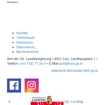
Richtwert.
Kontakt
.
Telefonbuch
.
Impressum
.
Datenschutz
.
Barrierefreiheit
.
Amt der Oö. Landesregierung • 4021 Linz, Landhausplatz 1
•
Telefon
(+43 732) 77 20-0
• E-Mail
post@ooe.gv.at
www.land-oberoesterreich.gv.at
.
.
Oö.
Landtag
.