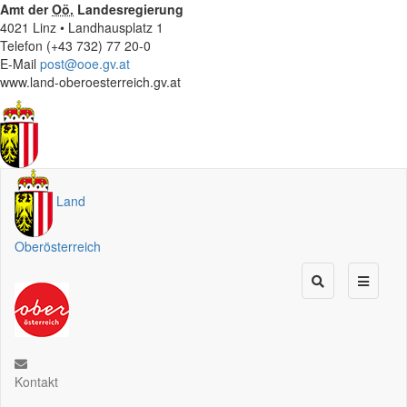
Amt der
Oö.
Landesregierung
4021 Linz • Landhausplatz 1
Telefon (+43 732) 77 20-0
E-Mail
post@ooe.gv.at
www.land-oberoesterreich.gv.at
Land
Oberösterreich
Kontakt