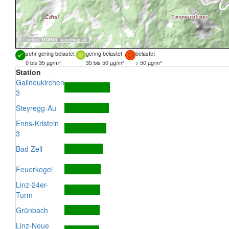
Quellen:
DORIS
,
basemap.at
sehr gering belastet
gering belastet
belastet
0 bis 35 µg/m³
35 bis 50 µg/m³
> 50 µg/m³
Station
Gallneukirchen
3
Steyregg-Au
Enns-Kristein
3
Bad Zell
Feuerkogel
Linz-24er-
Turm
Grünbach
Linz-Neue