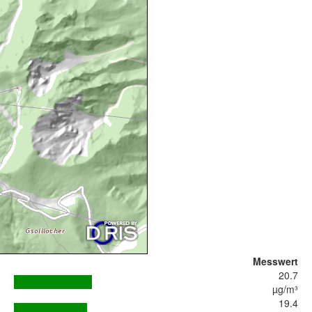
Messwert
20.7
µg/m³
19.4