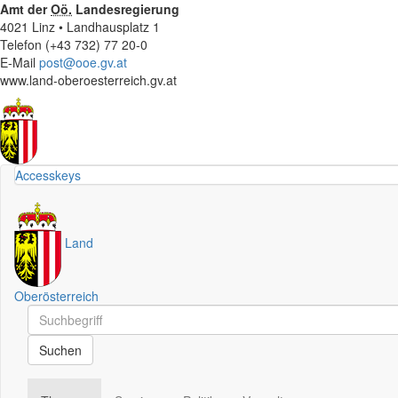
Amt der
Oö.
Landesregierung
4021 Linz • Landhausplatz 1
Telefon (+43 732) 77 20-0
E-Mail
post@ooe.gv.at
www.land-oberoesterreich.gv.at
Accesskeys
Land
Oberösterreich
Schnellsuche
Schnellsuche
Suchen