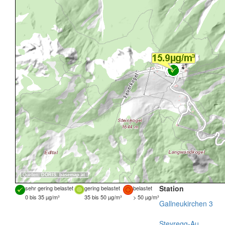
Quellen:
DORIS
,
basemap.at
Station
sehr gering belastet
gering belastet
belastet
0 bis 35 µg/m³
35 bis 50 µg/m³
> 50 µg/m³
Gallneukirchen 3
Steyregg-Au