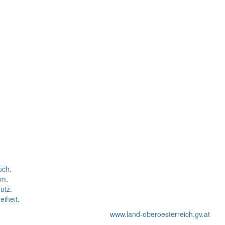
uch
.
um
.
utz
.
eiheit
.
www.land-oberoesterreich.gv.at