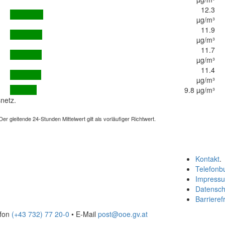
12.3
µg/m³
11.9
µg/m³
11.7
µg/m³
11.4
µg/m³
9.8 µg/m³
netz.
 gleitende 24-Stunden Mittelwert gilt als vorläufiger Richtwert.
Kontakt
.
Telefonb
Impress
Datensch
Barrierefr
efon
(+43 732) 77 20-0
• E-Mail
post@ooe.gv.at