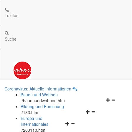
.
Telefon
.
Suche
.
Coronavirus: Aktuelle Informationen
Bauen und Wohnen
Navigationsm
.
/bauenundwohnen.htm
öffnen
Bildung und Forschung
Navigationsmenü
und
.
/133.htm
öffnen
schließen
Europa und
Navigationsmenü
und
Internationales
öffnen
schließen
.
/203110.htm