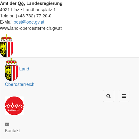
Amt der
Oö.
Landesregierung
4021 Linz • Landhausplatz 1
Telefon (+43 732) 77 20-0
E-Mail
post@ooe.gv.at
www.land-oberoesterreich.gv.at
Land
Oberösterreich
Kontakt