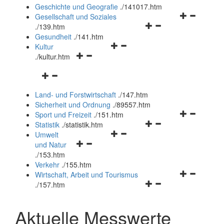
und
Geschichte und Geografie
.
/141017.htm
schließen
Navigationsm
Gesellschaft und Soziales
Navigationsmenü
öffnen
.
/139.htm
öffnen
und
Gesundheit
.
/141.htm
Navigationsmenü
und
schließen
Kultur
Navigationsmenü
öffnen
schließen
.
/kultur.htm
öffnen
und
Navigationsmenü
und
schließen
öffnen
schließen
Land- und Forstwirtschaft
.
/147.htm
und
Sicherheit und Ordnung
.
/89557.htm
schließen
Navigationsm
Sport und Freizeit
.
/151.htm
Navigationsmenü
öffnen
Statistik
.
/statistik.htm
Navigationsmenü
öffnen
und
Umwelt
Navigationsmenü
öffnen
und
schließen
und Natur
öffnen
und
schließen
.
/153.htm
und
schließen
Verkehr
.
/155.htm
schließen
Navigationsm
Wirtschaft, Arbeit und Tourismus
Navigationsmenü
öffnen
.
/157.htm
öffnen
und
und
schließen
Aktuelle Messwerte
schließen