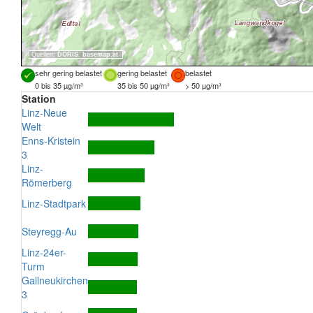
Quellen:
DORIS
,
basemap.at
sehr gering belastet
gering belastet
belastet
0 bis 35 µg/m³
35 bis 50 µg/m³
> 50 µg/m³
Station
Linz-Neue
Welt
Enns-Kristein
3
Linz-
Römerberg
Linz-Stadtpark
Steyregg-Au
Linz-24er-
Turm
Gallneukirchen
3