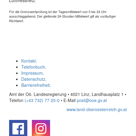
Luftmessnetz.
Für die Grenzwertprüfung ist der Tagesmittelwert von 0 bis 24 Uhr
ausschlaggebend. Der gleitende 24-Stunden Mittelwert gilt als vorläufiger
Richtwert.
Kontakt
.
Telefonbuch
.
Impressum
.
Datenschutz
.
Barrierefreiheit
.
Amt der Oö. Landesregierung • 4021 Linz, Landhausplatz 1
•
Telefon
(+43 732) 77 20-0
• E-Mail
post@ooe.gv.at
www.land-oberoesterreich.gv.at