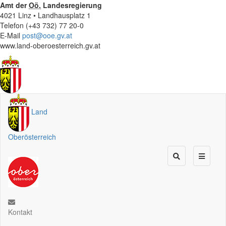
Amt der
Oö.
Landesregierung
4021 Linz • Landhausplatz 1
Telefon (+43 732) 77 20-0
E-Mail
post@ooe.gv.at
www.land-oberoesterreich.gv.at
Land
Oberösterreich
Kontakt