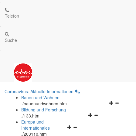
.
Telefon
.
Suche
.
Coronavirus: Aktuelle Informationen
Bauen und Wohnen
Navigationsm
.
/bauenundwohnen.htm
öffnen
Bildung und Forschung
Navigationsmenü
und
.
/133.htm
öffnen
schließen
Europa und
Navigationsmenü
und
Internationales
öffnen
schließen
.
/203110.htm