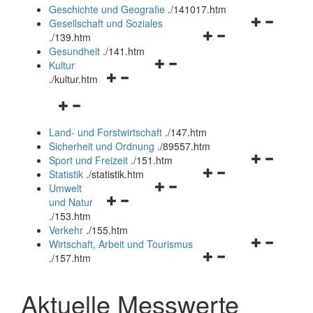
und
Geschichte und Geografie
.
/141017.htm
schließen
Navigationsm
Gesellschaft und Soziales
Navigationsmenü
öffnen
.
/139.htm
öffnen
und
Gesundheit
.
/141.htm
Navigationsmenü
und
schließen
Kultur
Navigationsmenü
öffnen
schließen
.
/kultur.htm
öffnen
und
Navigationsmenü
und
schließen
öffnen
schließen
Land- und Forstwirtschaft
.
/147.htm
und
Sicherheit und Ordnung
.
/89557.htm
schließen
Navigationsm
Sport und Freizeit
.
/151.htm
Navigationsmenü
öffnen
Statistik
.
/statistik.htm
Navigationsmenü
öffnen
und
Umwelt
Navigationsmenü
öffnen
und
schließen
und Natur
öffnen
und
schließen
.
/153.htm
und
schließen
Verkehr
.
/155.htm
schließen
Navigationsm
Wirtschaft, Arbeit und Tourismus
Navigationsmenü
öffnen
.
/157.htm
öffnen
und
und
schließen
Aktuelle Messwerte
schließen