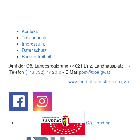
Kontakt
.
Telefonbuch
.
Impressum
.
Datenschutz
.
Barrierefreiheit
.
Amt der Oö. Landesregierung • 4021 Linz, Landhausplatz 1
•
Telefon
(+43 732) 77 20-0
• E-Mail
post@ooe.gv.at
www.land-oberoesterreich.gv.at
.
.
Oö.
Landtag
.