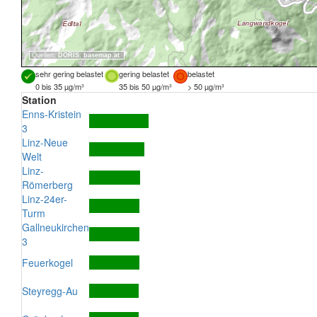
Quellen:
DORIS
,
basemap.at
sehr gering belastet
gering belastet
belastet
0 bis 35 µg/m³
35 bis 50 µg/m³
> 50 µg/m³
Station
Enns-Kristein
3
Linz-Neue
Welt
Linz-
Römerberg
Linz-24er-
Turm
Gallneukirchen
3
Feuerkogel
Steyregg-Au