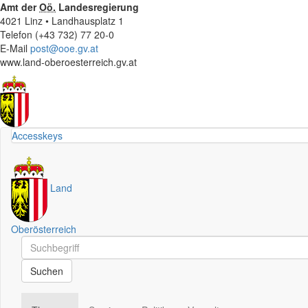
Amt der
Oö.
Landesregierung
4021 Linz • Landhausplatz 1
Telefon (+43 732) 77 20-0
E-Mail
post@ooe.gv.at
www.land-oberoesterreich.gv.at
Accesskeys
Land
Oberösterreich
Schnellsuche
Schnellsuche
Suchen