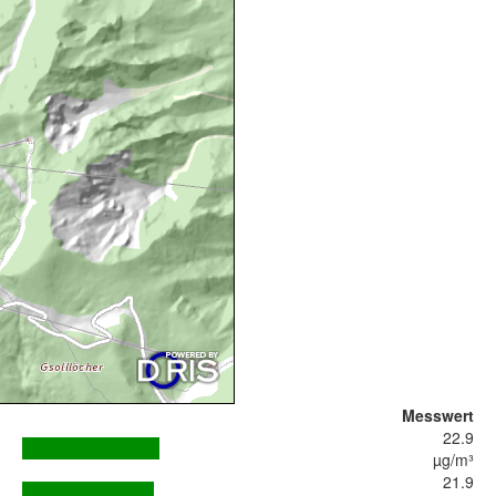
Messwert
22.9
µg/m³
21.9