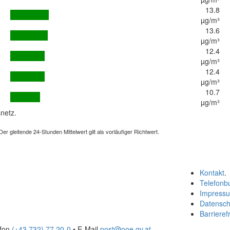
13.8
µg/m³
13.6
µg/m³
12.4
µg/m³
12.4
µg/m³
10.7
µg/m³
netz.
 gleitende 24-Stunden Mittelwert gilt als vorläufiger Richtwert.
Kontakt
.
Telefonb
Impress
Datensch
Barrierefr
efon
(+43 732) 77 20-0
• E-Mail
post@ooe.gv.at