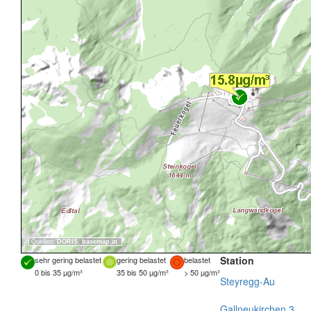
Quellen:
DORIS
,
basemap.at
Station
sehr gering belastet
gering belastet
belastet
0 bis 35 µg/m³
35 bis 50 µg/m³
> 50 µg/m³
Steyregg-Au
Gallneukirchen 3