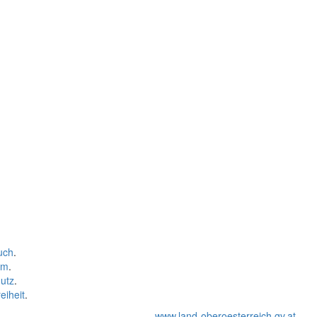
uch
.
um
.
utz
.
eiheit
.
www.land-oberoesterreich.gv.at