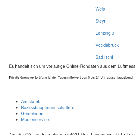
Wels
Steyr
Lenzing 3
Vöcklabruck
Bad Ischl
Es handelt sich um vorläufige Online-Rohdaten aus dem Luftmess
Für die Grenzwertprüfung ist der Tagesmittelwert von 0 bis 24 Uhr ausschlaggebend. Der
Amtstafel
.
Bezirkshauptmannschaften
.
Gemeinden
.
Medienservice
.
Amt der Oö. Landesregierung • 4021 Linz, Landhausplatz 1
• Tel