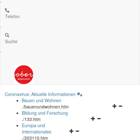
.
Telefon
.
Suche
.
Coronavirus: Aktuelle Informationen
Bauen und Wohnen
Navigationsm
.
/bauenundwohnen.htm
öffnen
Bildung und Forschung
Navigationsmenü
und
.
/133.htm
öffnen
schließen
Europa und
Navigationsmenü
und
Internationales
öffnen
schließen
.
/203110.htm