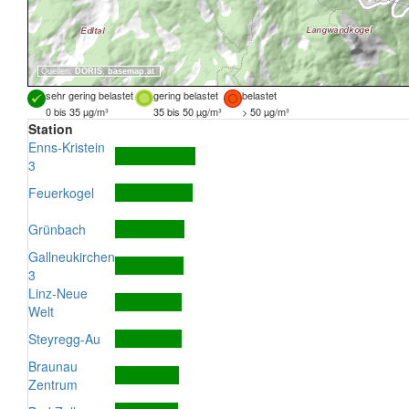
Quellen:
DORIS
,
basemap.at
sehr gering belastet
gering belastet
belastet
0 bis 35 µg/m³
35 bis 50 µg/m³
> 50 µg/m³
Station
Enns-Kristein
3
Feuerkogel
Grünbach
Gallneukirchen
3
Linz-Neue
Welt
Steyregg-Au
Braunau
Zentrum