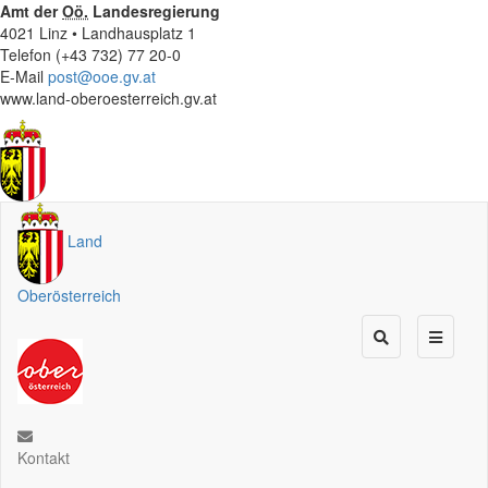
Amt der
Oö.
Landesregierung
4021 Linz • Landhausplatz 1
Telefon (+43 732) 77 20-0
E-Mail
post@ooe.gv.at
www.land-oberoesterreich.gv.at
Land
Oberösterreich
Kontakt