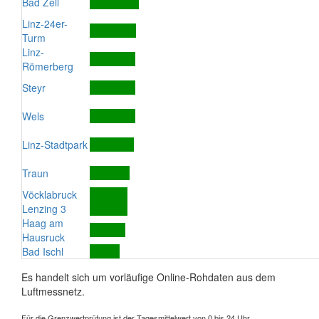
Bad Zell
Linz-24er-
Turm
Linz-
Römerberg
Steyr
Wels
Linz-Stadtpark
Traun
Vöcklabruck
Lenzing 3
Haag am
Hausruck
Bad Ischl
Es handelt sich um vorläufige Online-Rohdaten aus dem
Luftmessnetz.
Für die Grenzwertprüfung ist der Tagesmittelwert von 0 bis 24 Uhr