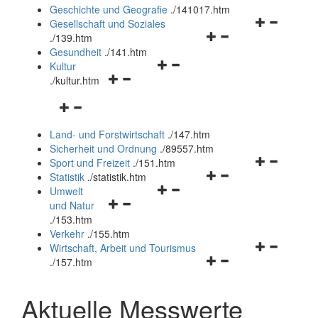
und
Geschichte und Geografie
.
/141017.htm
schließen
Navigationsm
Gesellschaft und Soziales
Navigationsmenü
öffnen
.
/139.htm
öffnen
und
Gesundheit
.
/141.htm
Navigationsmenü
und
schließen
Kultur
Navigationsmenü
öffnen
schließen
.
/kultur.htm
öffnen
und
Navigationsmenü
und
schließen
öffnen
schließen
Land- und Forstwirtschaft
.
/147.htm
und
Sicherheit und Ordnung
.
/89557.htm
schließen
Navigationsm
Sport und Freizeit
.
/151.htm
Navigationsmenü
öffnen
Statistik
.
/statistik.htm
Navigationsmenü
öffnen
und
Umwelt
Navigationsmenü
öffnen
und
schließen
und Natur
öffnen
und
schließen
.
/153.htm
und
schließen
Verkehr
.
/155.htm
schließen
Navigationsm
Wirtschaft, Arbeit und Tourismus
Navigationsmenü
öffnen
.
/157.htm
öffnen
und
und
schließen
Aktuelle Messwerte
schließen