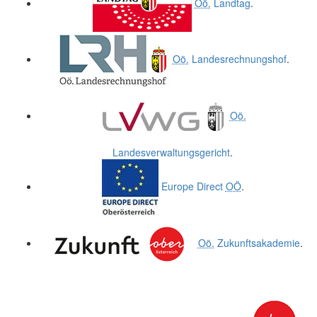
Oö.
Landtag
.
Oö.
Landesrechnungshof
.
Oö.
Landesverwaltungsgericht
.
Europe Direct
OÖ
.
Oö.
Zukunftsakademie
.