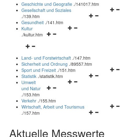
und
Geschichte und Geografie
.
/141017.htm
schließen
Navigationsm
Gesellschaft und Soziales
Navigationsmenü
öffnen
.
/139.htm
öffnen
und
Gesundheit
.
/141.htm
Navigationsmenü
und
schließen
Kultur
Navigationsmenü
öffnen
schließen
.
/kultur.htm
öffnen
und
Navigationsmenü
und
schließen
öffnen
schließen
Land- und Forstwirtschaft
.
/147.htm
und
Sicherheit und Ordnung
.
/89557.htm
schließen
Navigationsm
Sport und Freizeit
.
/151.htm
Navigationsmenü
öffnen
Statistik
.
/statistik.htm
Navigationsmenü
öffnen
und
Umwelt
Navigationsmenü
öffnen
und
schließen
und Natur
öffnen
und
schließen
.
/153.htm
und
schließen
Verkehr
.
/155.htm
schließen
Navigationsm
Wirtschaft, Arbeit und Tourismus
Navigationsmenü
öffnen
.
/157.htm
öffnen
und
und
schließen
Aktuelle Messwerte
schließen