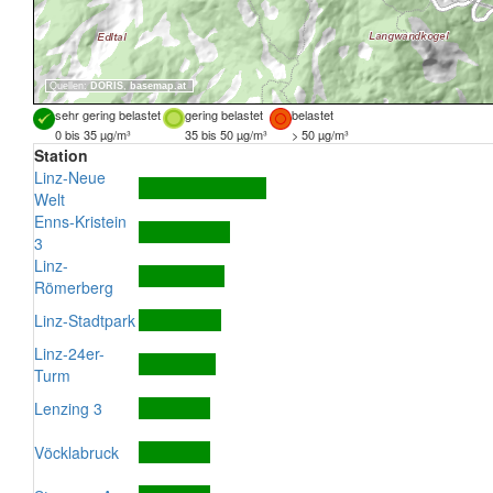
Quellen:
DORIS
,
basemap.at
sehr gering belastet
gering belastet
belastet
0 bis 35 µg/m³
35 bis 50 µg/m³
> 50 µg/m³
Station
Linz-Neue
Welt
Enns-Kristein
3
Linz-
Römerberg
Linz-Stadtpark
Linz-24er-
Turm
Lenzing 3
Vöcklabruck