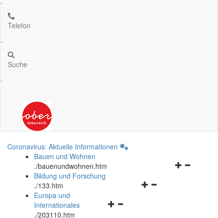
.
Telefon
.
Suche
.
Coronavirus: Aktuelle Informationen
Bauen und Wohnen
Navigationsm
.
/bauenundwohnen.htm
öffnen
Bildung und Forschung
Navigationsmenü
und
.
/133.htm
öffnen
schließen
Europa und
Navigationsmenü
und
Internationales
öffnen
schließen
.
/203110.htm