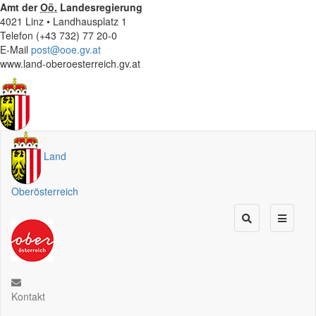
Amt der
Oö.
Landesregierung
4021 Linz • Landhausplatz 1
Telefon (+43 732) 77 20-0
E-Mail
post@ooe.gv.at
www.land-oberoesterreich.gv.at
Land
Oberösterreich
Kontakt