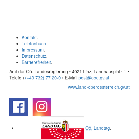
Kontakt
.
Telefonbuch
.
Impressum
.
Datenschutz
.
Barrierefreiheit
.
Amt der Oö. Landesregierung • 4021 Linz, Landhausplatz 1
•
Telefon
(+43 732) 77 20-0
• E-Mail
post@ooe.gv.at
www.land-oberoesterreich.gv.at
.
.
Oö.
Landtag
.