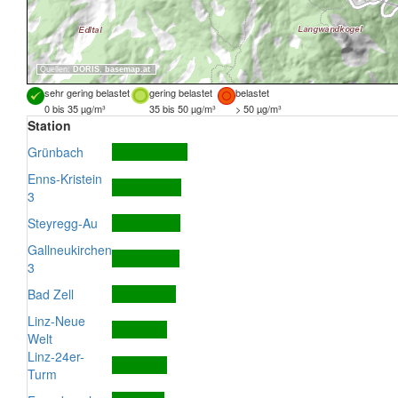
Quellen:
DORIS
,
basemap.at
sehr gering belastet
gering belastet
belastet
0 bis 35 µg/m³
35 bis 50 µg/m³
> 50 µg/m³
Station
Grünbach
Enns-Kristein
3
Steyregg-Au
Gallneukirchen
3
Bad Zell
Linz-Neue
Welt
Linz-24er-
Turm