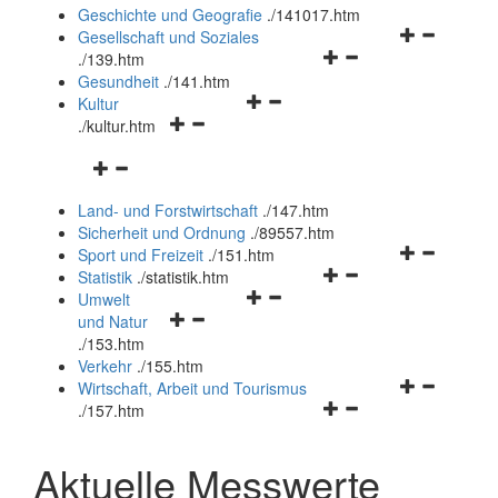
und
Geschichte und Geografie
.
/141017.htm
schließen
Navigationsm
Gesellschaft und Soziales
Navigationsmenü
öffnen
.
/139.htm
öffnen
und
Gesundheit
.
/141.htm
Navigationsmenü
und
schließen
Kultur
Navigationsmenü
öffnen
schließen
.
/kultur.htm
öffnen
und
Navigationsmenü
und
schließen
öffnen
schließen
Land- und Forstwirtschaft
.
/147.htm
und
Sicherheit und Ordnung
.
/89557.htm
schließen
Navigationsm
Sport und Freizeit
.
/151.htm
Navigationsmenü
öffnen
Statistik
.
/statistik.htm
Navigationsmenü
öffnen
und
Umwelt
Navigationsmenü
öffnen
und
schließen
und Natur
öffnen
und
schließen
.
/153.htm
und
schließen
Verkehr
.
/155.htm
schließen
Navigationsm
Wirtschaft, Arbeit und Tourismus
Navigationsmenü
öffnen
.
/157.htm
öffnen
und
und
schließen
Aktuelle Messwerte
schließen