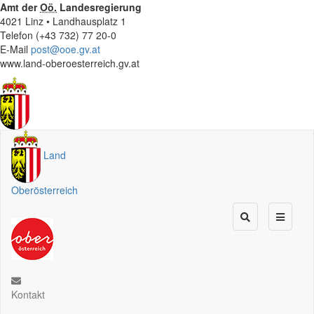
Amt der
Oö.
Landesregierung
4021 Linz • Landhausplatz 1
Telefon (+43 732) 77 20-0
E-Mail
post@ooe.gv.at
www.land-oberoesterreich.gv.at
Land
Oberösterreich
Kontakt