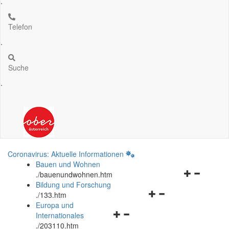
.
Telefon
.
Suche
.
Coronavirus: Aktuelle Informationen
Bauen und Wohnen
Navigationsm
.
/bauenundwohnen.htm
öffnen
Bildung und Forschung
Navigationsmenü
und
.
/133.htm
öffnen
schließen
Europa und
Navigationsmenü
und
Internationales
öffnen
schließen
.
/203110.htm