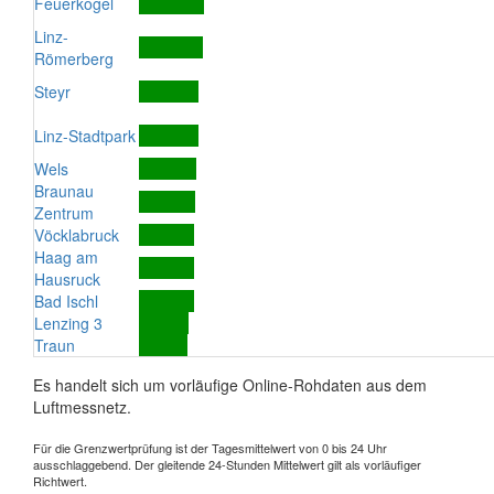
Feuerkogel
Linz-
Römerberg
Steyr
Linz-Stadtpark
Wels
Braunau
Zentrum
Vöcklabruck
Haag am
Hausruck
Bad Ischl
Lenzing 3
Traun
Es handelt sich um vorläufige Online-Rohdaten aus dem
Luftmessnetz.
Für die Grenzwertprüfung ist der Tagesmittelwert von 0 bis 24 Uhr
ausschlaggebend. Der gleitende 24-Stunden Mittelwert gilt als vorläufiger
Richtwert.