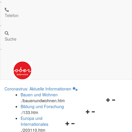
.
Telefon
.
Suche
.
Coronavirus: Aktuelle Informationen
Bauen und Wohnen
Navigationsm
.
/bauenundwohnen.htm
öffnen
Bildung und Forschung
Navigationsmenü
und
.
/133.htm
öffnen
schließen
Europa und
Navigationsmenü
und
Internationales
öffnen
schließen
.
/203110.htm