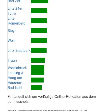
Bad Zell
Linz-24er-
Turm
Linz-
Römerberg
Steyr
Wels
Linz-Stadtpark
Traun
Vöcklabruck
Lenzing 3
Haag am
Hausruck
Bad Ischl
Es handelt sich um vorläufige Online-Rohdaten aus dem
Luftmessnetz.
Für die Grenzwertprüfung ist der Tagesmittelwert von 0 bis 24 Uhr