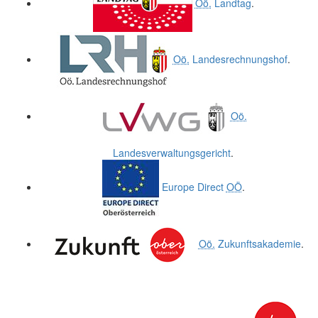
Oö.
Landtag
.
Oö.
Landesrechnungshof
.
Oö.
Landesverwaltungsgericht
.
Europe Direct
OÖ
.
Oö.
Zukunftsakademie
.