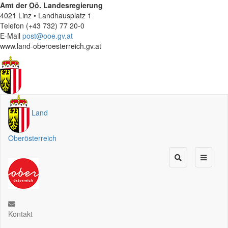
Amt der
Oö.
Landesregierung
4021 Linz • Landhausplatz 1
Telefon (+43 732) 77 20-0
E-Mail
post@ooe.gv.at
www.land-oberoesterreich.gv.at
Land
Oberösterreich
Kontakt