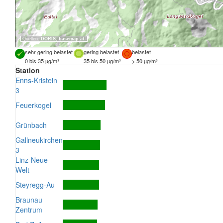
Quellen:
DORIS
,
basemap.at
sehr gering belastet
gering belastet
belastet
0 bis 35 µg/m³
35 bis 50 µg/m³
> 50 µg/m³
Station
Enns-Kristein
3
Feuerkogel
Grünbach
Gallneukirchen
3
Linz-Neue
Welt
Steyregg-Au
Braunau
Zentrum