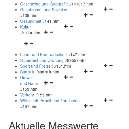
und
Geschichte und Geografie
.
/141017.htm
schließen
Navigationsm
Gesellschaft und Soziales
Navigationsmenü
öffnen
.
/139.htm
öffnen
und
Gesundheit
.
/141.htm
Navigationsmenü
und
schließen
Kultur
Navigationsmenü
öffnen
schließen
.
/kultur.htm
öffnen
und
Navigationsmenü
und
schließen
öffnen
schließen
Land- und Forstwirtschaft
.
/147.htm
und
Sicherheit und Ordnung
.
/89557.htm
schließen
Navigationsm
Sport und Freizeit
.
/151.htm
Navigationsmenü
öffnen
Statistik
.
/statistik.htm
Navigationsmenü
öffnen
und
Umwelt
Navigationsmenü
öffnen
und
schließen
und Natur
öffnen
und
schließen
.
/153.htm
und
schließen
Verkehr
.
/155.htm
schließen
Navigationsm
Wirtschaft, Arbeit und Tourismus
Navigationsmenü
öffnen
.
/157.htm
öffnen
und
und
schließen
Aktuelle Messwerte
schließen