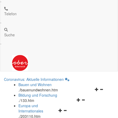
.
Telefon
.
Suche
.
Coronavirus: Aktuelle Informationen
Bauen und Wohnen
Navigationsm
.
/bauenundwohnen.htm
öffnen
Bildung und Forschung
Navigationsmenü
und
.
/133.htm
öffnen
schließen
Europa und
Navigationsmenü
und
Internationales
öffnen
schließen
.
/203110.htm