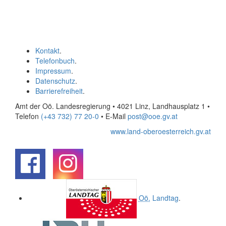
Kontakt
.
Telefonbuch
.
Impressum
.
Datenschutz
.
Barrierefreiheit
.
Amt der Oö. Landesregierung • 4021 Linz, Landhausplatz 1
•
Telefon
(+43 732) 77 20-0
• E-Mail
post@ooe.gv.at
www.land-oberoesterreich.gv.at
.
.
Oö.
Landtag
.