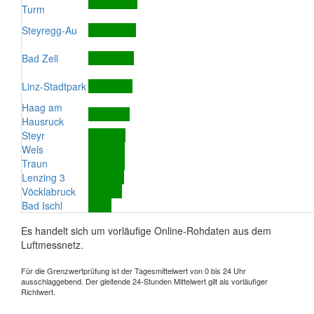
Turm
Steyregg-Au
Bad Zell
Linz-Stadtpark
Haag am
Hausruck
Steyr
Wels
Traun
Lenzing 3
Vöcklabruck
Bad Ischl
Es handelt sich um vorläufige Online-Rohdaten aus dem
Luftmessnetz.
Für die Grenzwertprüfung ist der Tagesmittelwert von 0 bis 24 Uhr
ausschlaggebend. Der gleitende 24-Stunden Mittelwert gilt als vorläufiger
Richtwert.