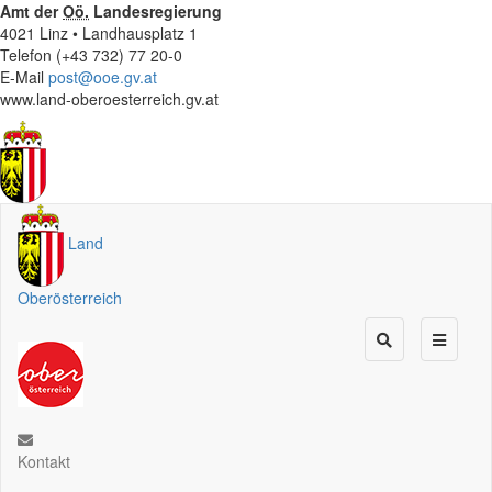
Amt der
Oö.
Landesregierung
4021 Linz • Landhausplatz 1
Telefon (+43 732) 77 20-0
E-Mail
post@ooe.gv.at
www.land-oberoesterreich.gv.at
Land
Oberösterreich
Kontakt