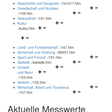
und
Geschichte und Geografie
.
/141017.htm
schließen
Navigationsm
Gesellschaft und Soziales
Navigationsmenü
öffnen
.
/139.htm
öffnen
und
Gesundheit
.
/141.htm
Navigationsmenü
und
schließen
Kultur
Navigationsmenü
öffnen
schließen
.
/kultur.htm
öffnen
und
Navigationsmenü
und
schließen
öffnen
schließen
Land- und Forstwirtschaft
.
/147.htm
und
Sicherheit und Ordnung
.
/89557.htm
schließen
Navigationsm
Sport und Freizeit
.
/151.htm
Navigationsmenü
öffnen
Statistik
.
/statistik.htm
Navigationsmenü
öffnen
und
Umwelt
Navigationsmenü
öffnen
und
schließen
und Natur
öffnen
und
schließen
.
/153.htm
und
schließen
Verkehr
.
/155.htm
schließen
Navigationsm
Wirtschaft, Arbeit und Tourismus
Navigationsmenü
öffnen
.
/157.htm
öffnen
und
und
schließen
Aktuelle Messwerte
schließen