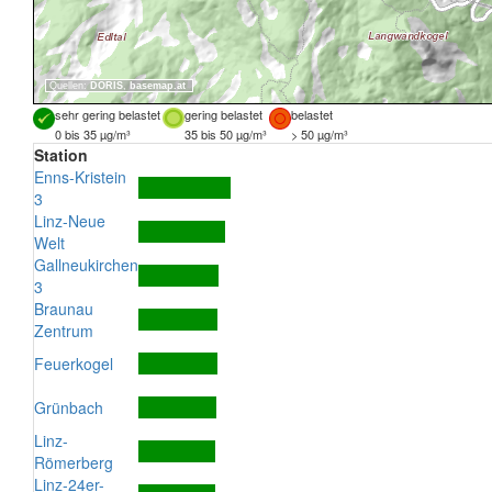
Quellen:
DORIS
,
basemap.at
sehr gering belastet
gering belastet
belastet
0 bis 35 µg/m³
35 bis 50 µg/m³
> 50 µg/m³
Station
Enns-Kristein
3
Linz-Neue
Welt
Gallneukirchen
3
Braunau
Zentrum
Feuerkogel
Grünbach
Linz-
Römerberg
Linz-24er-