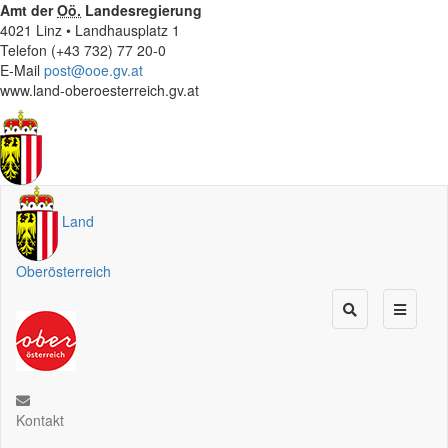
Amt der
Oö.
Landesregierung
4021 Linz • Landhausplatz 1
Telefon (+43 732) 77 20-0
E-Mail
post@ooe.gv.at
www.land-oberoesterreich.gv.at
Land
Oberösterreich
Kontakt