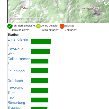
Quellen:
DORIS
,
basemap.at
sehr gering belastet
gering belastet
belastet
0 bis 35 µg/m³
35 bis 50 µg/m³
> 50 µg/m³
Station
Enns-Kristein
3
Linz-Neue
Welt
Gallneukirchen
3
Feuerkogel
Grünbach
Linz-24er-
Turm
Linz-
Römerberg
Braunau