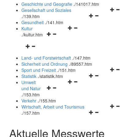
und
Geschichte und Geografie
.
/141017.htm
schließen
Navigationsm
Gesellschaft und Soziales
Navigationsmenü
öffnen
.
/139.htm
öffnen
und
Gesundheit
.
/141.htm
Navigationsmenü
und
schließen
Kultur
Navigationsmenü
öffnen
schließen
.
/kultur.htm
öffnen
und
Navigationsmenü
und
schließen
öffnen
schließen
Land- und Forstwirtschaft
.
/147.htm
und
Sicherheit und Ordnung
.
/89557.htm
schließen
Navigationsm
Sport und Freizeit
.
/151.htm
Navigationsmenü
öffnen
Statistik
.
/statistik.htm
Navigationsmenü
öffnen
und
Umwelt
Navigationsmenü
öffnen
und
schließen
und Natur
öffnen
und
schließen
.
/153.htm
und
schließen
Verkehr
.
/155.htm
schließen
Navigationsm
Wirtschaft, Arbeit und Tourismus
Navigationsmenü
öffnen
.
/157.htm
öffnen
und
und
schließen
Aktuelle Messwerte
schließen