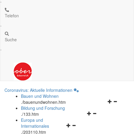
.
Telefon
.
Suche
.
Coronavirus: Aktuelle Informationen
Bauen und Wohnen
Navigationsm
.
/bauenundwohnen.htm
öffnen
Bildung und Forschung
Navigationsmenü
und
.
/133.htm
öffnen
schließen
Europa und
Navigationsmenü
und
Internationales
öffnen
schließen
.
/203110.htm