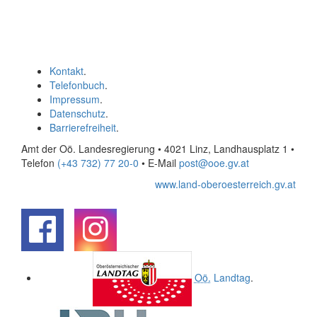
Kontakt
.
Telefonbuch
.
Impressum
.
Datenschutz
.
Barrierefreiheit
.
Amt der Oö. Landesregierung • 4021 Linz, Landhausplatz 1
•
Telefon
(+43 732) 77 20-0
• E-Mail
post@ooe.gv.at
www.land-oberoesterreich.gv.at
.
.
Oö.
Landtag
.