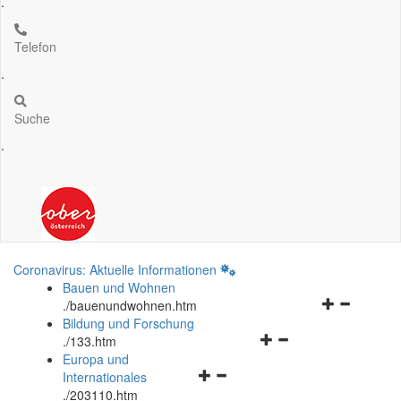
.
Telefon
.
Suche
.
Coronavirus: Aktuelle Informationen
Bauen und Wohnen
Navigationsm
.
/bauenundwohnen.htm
öffnen
Bildung und Forschung
Navigationsmenü
und
.
/133.htm
öffnen
schließen
Europa und
Navigationsmenü
und
Internationales
öffnen
schließen
.
/203110.htm