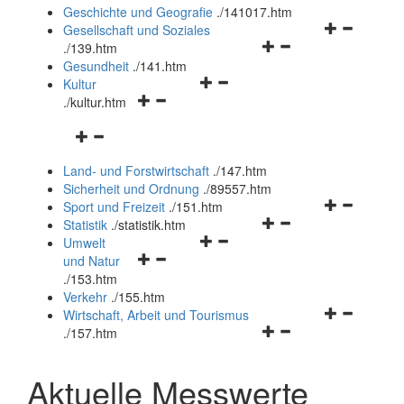
und
Geschichte und Geografie
.
/141017.htm
schließen
Navigationsm
Gesellschaft und Soziales
Navigationsmenü
öffnen
.
/139.htm
öffnen
und
Gesundheit
.
/141.htm
Navigationsmenü
und
schließen
Kultur
Navigationsmenü
öffnen
schließen
.
/kultur.htm
öffnen
und
Navigationsmenü
und
schließen
öffnen
schließen
Land- und Forstwirtschaft
.
/147.htm
und
Sicherheit und Ordnung
.
/89557.htm
schließen
Navigationsm
Sport und Freizeit
.
/151.htm
Navigationsmenü
öffnen
Statistik
.
/statistik.htm
Navigationsmenü
öffnen
und
Umwelt
Navigationsmenü
öffnen
und
schließen
und Natur
öffnen
und
schließen
.
/153.htm
und
schließen
Verkehr
.
/155.htm
schließen
Navigationsm
Wirtschaft, Arbeit und Tourismus
Navigationsmenü
öffnen
.
/157.htm
öffnen
und
und
schließen
Aktuelle Messwerte
schließen