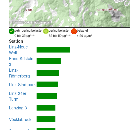
Quellen:
DORIS
,
basemap.at
sehr gering belastet
gering belastet
belastet
0 bis 35 µg/m³
35 bis 50 µg/m³
> 50 µg/m³
Station
Linz-Neue
Welt
Enns-Kristein
3
Linz-
Römerberg
Linz-Stadtpark
Linz-24er-
Turm
Lenzing 3
Vöcklabruck