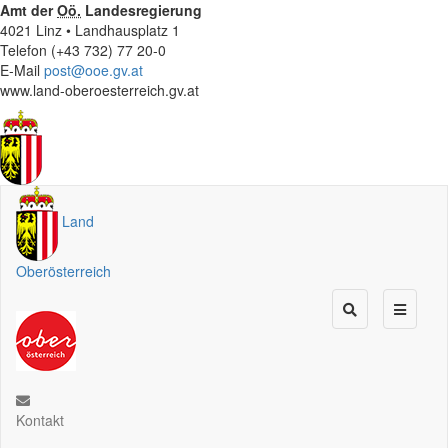
Amt der
Oö.
Landesregierung
4021 Linz • Landhausplatz 1
Telefon (+43 732) 77 20-0
E-Mail
post@ooe.gv.at
www.land-oberoesterreich.gv.at
Land
Oberösterreich
Kontakt