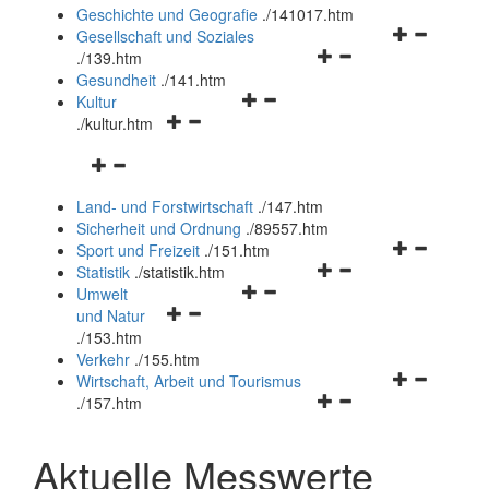
und
Geschichte und Geografie
.
/141017.htm
schließen
Navigationsm
Gesellschaft und Soziales
Navigationsmenü
öffnen
.
/139.htm
öffnen
und
Gesundheit
.
/141.htm
Navigationsmenü
und
schließen
Kultur
Navigationsmenü
öffnen
schließen
.
/kultur.htm
öffnen
und
Navigationsmenü
und
schließen
öffnen
schließen
Land- und Forstwirtschaft
.
/147.htm
und
Sicherheit und Ordnung
.
/89557.htm
schließen
Navigationsm
Sport und Freizeit
.
/151.htm
Navigationsmenü
öffnen
Statistik
.
/statistik.htm
Navigationsmenü
öffnen
und
Umwelt
Navigationsmenü
öffnen
und
schließen
und Natur
öffnen
und
schließen
.
/153.htm
und
schließen
Verkehr
.
/155.htm
schließen
Navigationsm
Wirtschaft, Arbeit und Tourismus
Navigationsmenü
öffnen
.
/157.htm
öffnen
und
und
schließen
Aktuelle Messwerte
schließen