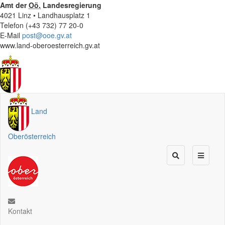
Amt der
Oö.
Landesregierung
4021 Linz • Landhausplatz 1
Telefon (+43 732) 77 20-0
E-Mail
post@ooe.gv.at
www.land-oberoesterreich.gv.at
Land
Oberösterreich
Kontakt