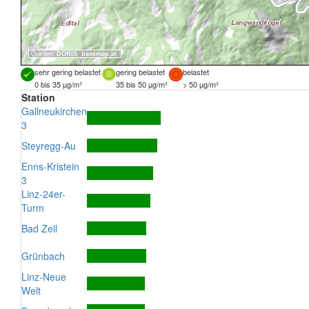
Quellen:
DORIS
,
basemap.at
sehr gering belastet
gering belastet
belastet
0 bis 35 µg/m³
35 bis 50 µg/m³
> 50 µg/m³
Station
Gallneukirchen
3
Steyregg-Au
Enns-Kristein
3
Linz-24er-
Turm
Bad Zell
Grünbach
Linz-Neue
Welt