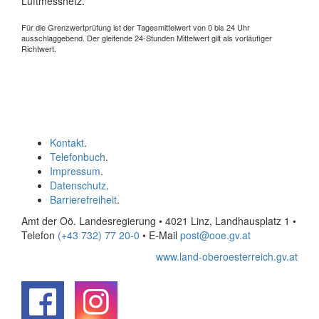
Luftmessnetz.
Für die Grenzwertprüfung ist der Tagesmittelwert von 0 bis 24 Uhr
ausschlaggebend. Der gleitende 24-Stunden Mittelwert gilt als vorläufiger
Richtwert.
Kontakt
.
Telefonbuch
.
Impressum
.
Datenschutz
.
Barrierefreiheit
.
Amt der Oö. Landesregierung • 4021 Linz, Landhausplatz 1
•
Telefon
(+43 732) 77 20-0
• E-Mail
post@ooe.gv.at
www.land-oberoesterreich.gv.at