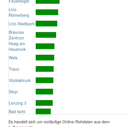
Feuerkogel
Linz-
Römerberg
Linz-Stadtpark
Braunau
Zentrum
Haag am
Hausruck
Wels
Traun
Vöcklabruck
Steyr
Lenzing 3
Bad Ischl
Es handelt sich um vorläufige Online-Rohdaten aus dem