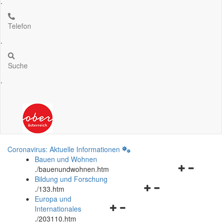
.
Telefon
.
Suche
.
Coronavirus: Aktuelle Informationen
Bauen und Wohnen
Navigationsm
.
/bauenundwohnen.htm
öffnen
Bildung und Forschung
Navigationsmenü
und
.
/133.htm
öffnen
schließen
Europa und
Navigationsmenü
und
Internationales
öffnen
schließen
.
/203110.htm