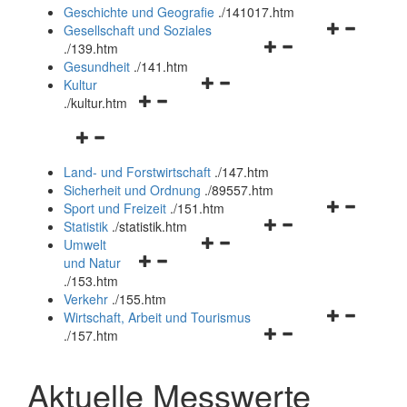
und
Geschichte und Geografie
.
/141017.htm
schließen
Navigationsm
Gesellschaft und Soziales
Navigationsmenü
öffnen
.
/139.htm
öffnen
und
Gesundheit
.
/141.htm
Navigationsmenü
und
schließen
Kultur
Navigationsmenü
öffnen
schließen
.
/kultur.htm
öffnen
und
Navigationsmenü
und
schließen
öffnen
schließen
Land- und Forstwirtschaft
.
/147.htm
und
Sicherheit und Ordnung
.
/89557.htm
schließen
Navigationsm
Sport und Freizeit
.
/151.htm
Navigationsmenü
öffnen
Statistik
.
/statistik.htm
Navigationsmenü
öffnen
und
Umwelt
Navigationsmenü
öffnen
und
schließen
und Natur
öffnen
und
schließen
.
/153.htm
und
schließen
Verkehr
.
/155.htm
schließen
Navigationsm
Wirtschaft, Arbeit und Tourismus
Navigationsmenü
öffnen
.
/157.htm
öffnen
und
und
schließen
Aktuelle Messwerte
schließen