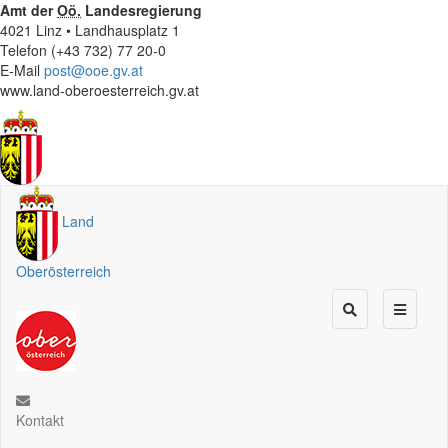
Amt der
Oö.
Landesregierung
4021 Linz • Landhausplatz 1
Telefon (+43 732) 77 20-0
E-Mail
post@ooe.gv.at
www.land-oberoesterreich.gv.at
Land
Oberösterreich
Kontakt