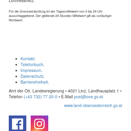
Luftmessnetz.
Für die Grenzwertprüfung ist der Tagesmittelwert von 0 bis 24 Uhr
ausschlaggebend. Der gleitende 24-Stunden Mittelwert gilt als vorläufiger
Richtwert.
Kontakt
.
Telefonbuch
.
Impressum
.
Datenschutz
.
Barrierefreiheit
.
Amt der Oö. Landesregierung • 4021 Linz, Landhausplatz 1
•
Telefon
(+43 732) 77 20-0
• E-Mail
post@ooe.gv.at
www.land-oberoesterreich.gv.at