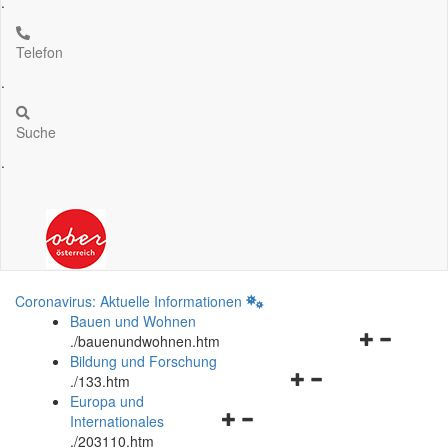
.
Telefon
.
Suche
.
Coronavirus: Aktuelle Informationen
Bauen und Wohnen
Navigationsm
.
/bauenundwohnen.htm
öffnen
Bildung und Forschung
Navigationsmenü
und
.
/133.htm
öffnen
schließen
Europa und
Navigationsmenü
und
Internationales
öffnen
schließen
.
/203110.htm