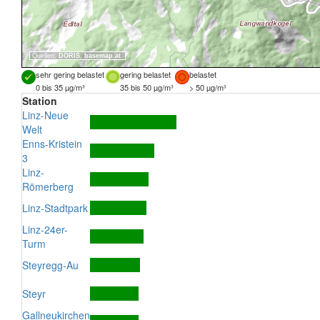
Quellen:
DORIS
,
basemap.at
sehr gering belastet
gering belastet
belastet
0 bis 35 µg/m³
35 bis 50 µg/m³
> 50 µg/m³
Station
Linz-Neue
Welt
Enns-Kristein
3
Linz-
Römerberg
Linz-Stadtpark
Linz-24er-
Turm
Steyregg-Au
Steyr
Gallneukirchen