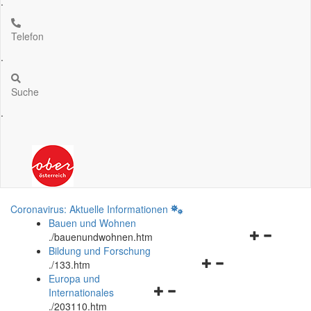
.
Telefon
.
Suche
.
Coronavirus: Aktuelle Informationen
Bauen und Wohnen
Navigationsm
.
/bauenundwohnen.htm
öffnen
Bildung und Forschung
Navigationsmenü
und
.
/133.htm
öffnen
schließen
Europa und
Navigationsmenü
und
Internationales
öffnen
schließen
.
/203110.htm