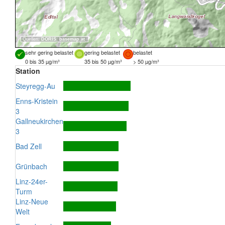
Quellen:
DORIS
,
basemap.at
sehr gering belastet
gering belastet
belastet
0 bis 35 µg/m³
35 bis 50 µg/m³
> 50 µg/m³
Station
Steyregg-Au
Enns-Kristein
3
Gallneukirchen
3
Bad Zell
Grünbach
Linz-24er-
Turm
Linz-Neue
Welt