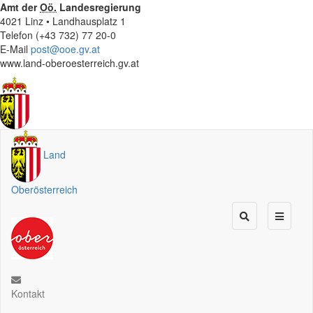
Amt der
Oö.
Landesregierung
4021 Linz • Landhausplatz 1
Telefon (+43 732) 77 20-0
E-Mail
post@ooe.gv.at
www.land-oberoesterreich.gv.at
Land
Oberösterreich
Kontakt