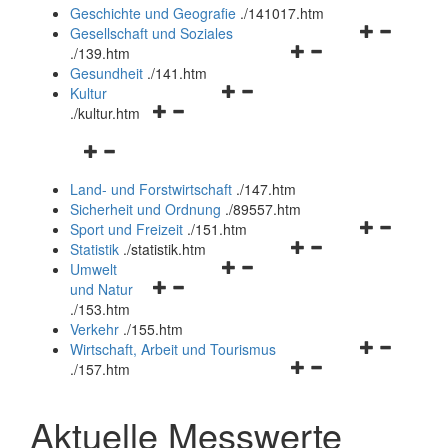
und
Geschichte und Geografie
.
/141017.htm
schließen
Navigationsm
Gesellschaft und Soziales
Navigationsmenü
öffnen
.
/139.htm
öffnen
und
Gesundheit
.
/141.htm
Navigationsmenü
und
schließen
Kultur
Navigationsmenü
öffnen
schließen
.
/kultur.htm
öffnen
und
Navigationsmenü
und
schließen
öffnen
schließen
Land- und Forstwirtschaft
.
/147.htm
und
Sicherheit und Ordnung
.
/89557.htm
schließen
Navigationsm
Sport und Freizeit
.
/151.htm
Navigationsmenü
öffnen
Statistik
.
/statistik.htm
Navigationsmenü
öffnen
und
Umwelt
Navigationsmenü
öffnen
und
schließen
und Natur
öffnen
und
schließen
.
/153.htm
und
schließen
Verkehr
.
/155.htm
schließen
Navigationsm
Wirtschaft, Arbeit und Tourismus
Navigationsmenü
öffnen
.
/157.htm
öffnen
und
und
schließen
Aktuelle Messwerte
schließen