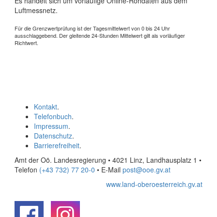
Es handelt sich um vorläufige Online-Rohdaten aus dem
Luftmessnetz.
Für die Grenzwertprüfung ist der Tagesmittelwert von 0 bis 24 Uhr
ausschlaggebend. Der gleitende 24-Stunden Mittelwert gilt als vorläufiger
Richtwert.
Kontakt
.
Telefonbuch
.
Impressum
.
Datenschutz
.
Barrierefreiheit
.
Amt der Oö. Landesregierung • 4021 Linz, Landhausplatz 1
•
Telefon
(+43 732) 77 20-0
• E-Mail
post@ooe.gv.at
www.land-oberoesterreich.gv.at