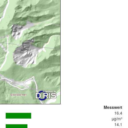
Messwert
16.4
µg/m³
14.1