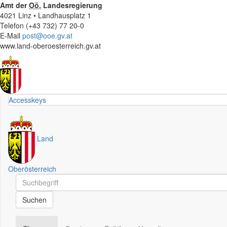
Amt der
Oö.
Landesregierung
4021 Linz • Landhausplatz 1
Telefon (+43 732) 77 20-0
E-Mail
post@ooe.gv.at
www.land-oberoesterreich.gv.at
Accesskeys
Land
Oberösterreich
Schnellsuche
Schnellsuche
Suchen