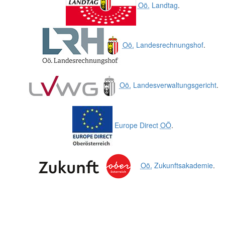
Oö.
Landtag
.
Oö.
Landesrechnungshof
.
Oö.
Landesverwaltungsgericht
.
Europe Direct
OÖ
.
Oö.
Zukunftsakademie
.