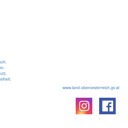
uch
.
um
.
utz
.
eiheit
.
www.land-oberoesterreich.gv.at
.
.