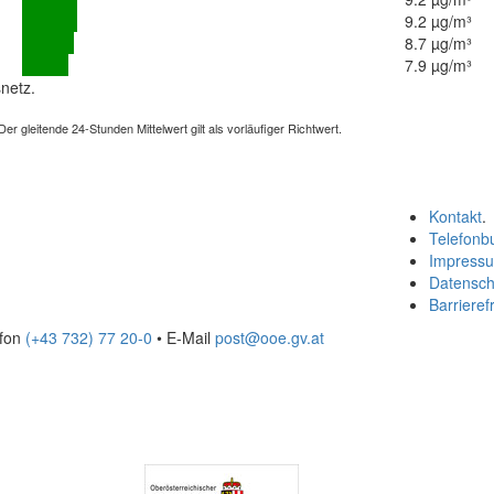
9.2 µg/m³
8.7 µg/m³
7.9 µg/m³
netz.
 gleitende 24-Stunden Mittelwert gilt als vorläufiger Richtwert.
Kontakt
.
Telefonb
Impress
Datensch
Barrierefr
efon
(+43 732) 77 20-0
• E-Mail
post@ooe.gv.at