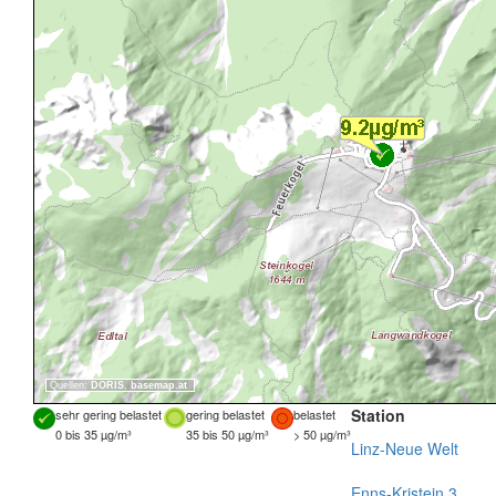
Quellen:
DORIS
,
basemap.at
Station
sehr gering belastet
gering belastet
belastet
0 bis 35 µg/m³
35 bis 50 µg/m³
> 50 µg/m³
Linz-Neue Welt
Enns-Kristein 3