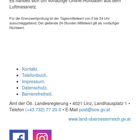
Es handelt sich um vorläufige Online-Rohdaten aus dem
Luftmessnetz.
Für die Grenzwertprüfung ist der Tagesmittelwert von 0 bis 24 Uhr
ausschlaggebend. Der gleitende 24-Stunden Mittelwert gilt als vorläufiger
Richtwert.
Kontakt
.
Telefonbuch
.
Impressum
.
Datenschutz
.
Barrierefreiheit
.
Amt der Oö. Landesregierung • 4021 Linz, Landhausplatz 1
•
Telefon
(+43 732) 77 20-0
• E-Mail
post@ooe.gv.at
www.land-oberoesterreich.gv.at