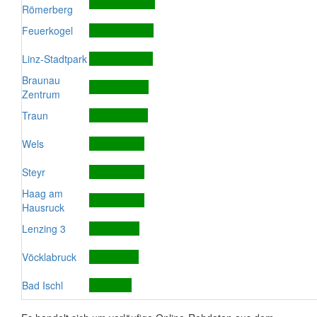
Römerberg
Feuerkogel
Linz-Stadtpark
Braunau
Zentrum
Traun
Wels
Steyr
Haag am
Hausruck
Lenzing 3
Vöcklabruck
Bad Ischl