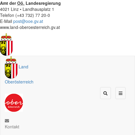
Amt der
Oö.
Landesregierung
4021 Linz • Landhausplatz 1
Telefon (+43 732) 77 20-0
E-Mail
post@ooe.gv.at
www.land-oberoesterreich.gv.at
Land
Oberösterreich
Kontakt