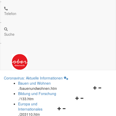
.
Telefon
.
Suche
.
Coronavirus: Aktuelle Informationen
Bauen und Wohnen
Navigationsm
.
/bauenundwohnen.htm
öffnen
Bildung und Forschung
Navigationsmenü
und
.
/133.htm
öffnen
schließen
Europa und
Navigationsmenü
und
Internationales
öffnen
schließen
.
/203110.htm