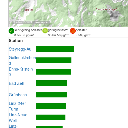
Quellen:
DORIS
,
basemap.at
sehr gering belastet
gering belastet
belastet
0 bis 35 µg/m³
35 bis 50 µg/m³
> 50 µg/m³
Station
Steyregg-Au
Gallneukirchen
3
Enns-Kristein
3
Bad Zell
Grünbach
Linz-24er-
Turm
Linz-Neue
Welt
Linz-