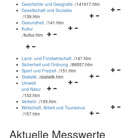
und
Geschichte und Geografie
.
/141017.htm
schließen
Navigationsm
Gesellschaft und Soziales
Navigationsmenü
öffnen
.
/139.htm
öffnen
und
Gesundheit
.
/141.htm
Navigationsmenü
und
schließen
Kultur
Navigationsmenü
öffnen
schließen
.
/kultur.htm
öffnen
und
Navigationsmenü
und
schließen
öffnen
schließen
Land- und Forstwirtschaft
.
/147.htm
und
Sicherheit und Ordnung
.
/89557.htm
schließen
Navigationsm
Sport und Freizeit
.
/151.htm
Navigationsmenü
öffnen
Statistik
.
/statistik.htm
Navigationsmenü
öffnen
und
Umwelt
Navigationsmenü
öffnen
und
schließen
und Natur
öffnen
und
schließen
.
/153.htm
und
schließen
Verkehr
.
/155.htm
schließen
Navigationsm
Wirtschaft, Arbeit und Tourismus
Navigationsmenü
öffnen
.
/157.htm
öffnen
und
und
schließen
Aktuelle Messwerte
schließen