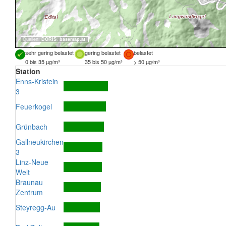
Quellen:
DORIS
,
basemap.at
sehr gering belastet
gering belastet
belastet
0 bis 35 µg/m³
35 bis 50 µg/m³
> 50 µg/m³
Station
Enns-Kristein
3
Feuerkogel
Grünbach
Gallneukirchen
3
Linz-Neue
Welt
Braunau
Zentrum
Steyregg-Au