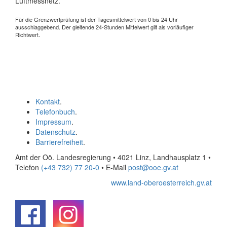
Luftmessnetz.
Für die Grenzwertprüfung ist der Tagesmittelwert von 0 bis 24 Uhr
ausschlaggebend. Der gleitende 24-Stunden Mittelwert gilt als vorläufiger
Richtwert.
Kontakt
.
Telefonbuch
.
Impressum
.
Datenschutz
.
Barrierefreiheit
.
Amt der Oö. Landesregierung • 4021 Linz, Landhausplatz 1
•
Telefon
(+43 732) 77 20-0
• E-Mail
post@ooe.gv.at
www.land-oberoesterreich.gv.at