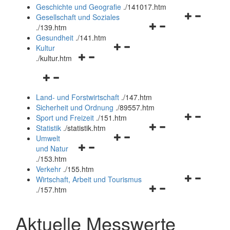
und
Geschichte und Geografie
.
/141017.htm
schließen
Navigationsm
Gesellschaft und Soziales
Navigationsmenü
öffnen
.
/139.htm
öffnen
und
Gesundheit
.
/141.htm
Navigationsmenü
und
schließen
Kultur
Navigationsmenü
öffnen
schließen
.
/kultur.htm
öffnen
und
Navigationsmenü
und
schließen
öffnen
schließen
Land- und Forstwirtschaft
.
/147.htm
und
Sicherheit und Ordnung
.
/89557.htm
schließen
Navigationsm
Sport und Freizeit
.
/151.htm
Navigationsmenü
öffnen
Statistik
.
/statistik.htm
Navigationsmenü
öffnen
und
Umwelt
Navigationsmenü
öffnen
und
schließen
und Natur
öffnen
und
schließen
.
/153.htm
und
schließen
Verkehr
.
/155.htm
schließen
Navigationsm
Wirtschaft, Arbeit und Tourismus
Navigationsmenü
öffnen
.
/157.htm
öffnen
und
und
schließen
Aktuelle Messwerte
schließen