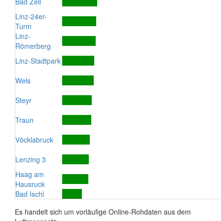
Bad Zell
Linz-24er-
Turm
Linz-
Römerberg
Linz-Stadtpark
Wels
Steyr
Traun
Vöcklabruck
Lenzing 3
Haag am
Hausruck
Bad Ischl
Es handelt sich um vorläufige Online-Rohdaten aus dem