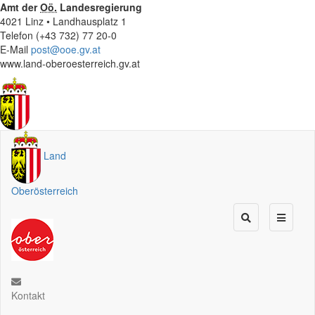
Amt der
Oö.
Landesregierung
4021 Linz • Landhausplatz 1
Telefon (+43 732) 77 20-0
E-Mail
post@ooe.gv.at
www.land-oberoesterreich.gv.at
Land
Oberösterreich
Kontakt