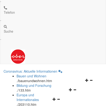
.
Telefon
.
Suche
.
Coronavirus: Aktuelle Informationen
Bauen und Wohnen
Navigationsm
.
/bauenundwohnen.htm
öffnen
Bildung und Forschung
Navigationsmenü
und
.
/133.htm
öffnen
schließen
Europa und
Navigationsmenü
und
Internationales
öffnen
schließen
.
/203110.htm