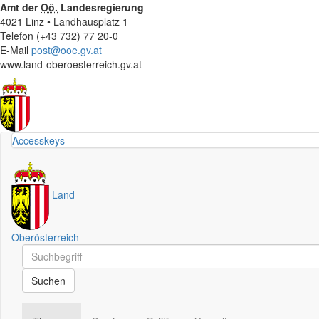
Amt der
Oö.
Landesregierung
4021 Linz • Landhausplatz 1
Telefon (+43 732) 77 20-0
E-Mail
post@ooe.gv.at
www.land-oberoesterreich.gv.at
Accesskeys
Land
Oberösterreich
Schnellsuche
Schnellsuche
Suchen