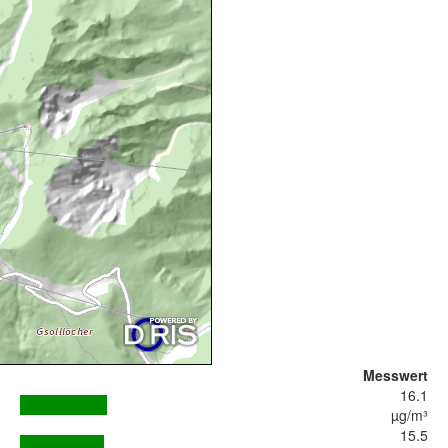
Messwert
16.1
µg/m³
15.5