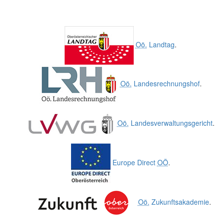
Oö.
Landtag
.
Oö.
Landesrechnungshof
.
Oö.
Landesverwaltungsgericht
.
Europe Direct
OÖ
.
Oö.
Zukunftsakademie
.