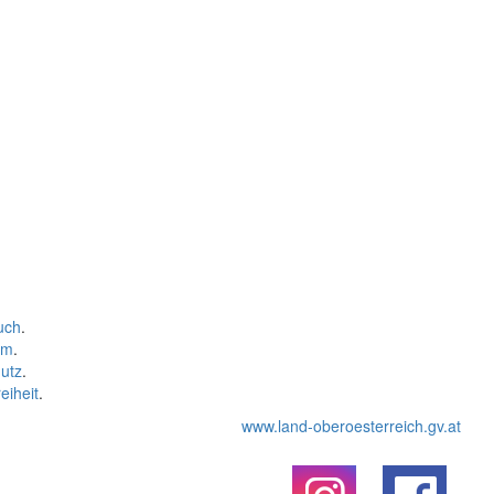
uch
.
um
.
utz
.
eiheit
.
www.land-oberoesterreich.gv.at