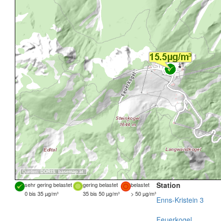
Quellen:
DORIS
,
basemap.at
Station
sehr gering belastet
gering belastet
belastet
0 bis 35 µg/m³
35 bis 50 µg/m³
> 50 µg/m³
Enns-Kristein 3
Feuerkogel