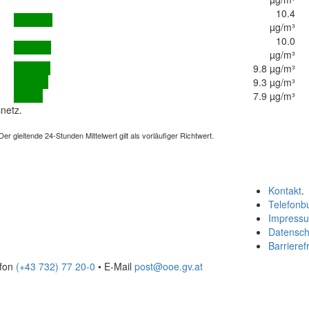
10.4
µg/m³
10.0
µg/m³
9.8 µg/m³
9.3 µg/m³
7.9 µg/m³
netz.
 gleitende 24-Stunden Mittelwert gilt als vorläufiger Richtwert.
Kontakt
.
Telefonb
Impress
Datensch
Barrierefr
efon
(+43 732) 77 20-0
• E-Mail
post@ooe.gv.at