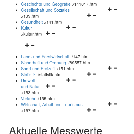
und
Geschichte und Geografie
.
/141017.htm
schließen
Navigationsm
Gesellschaft und Soziales
Navigationsmenü
öffnen
.
/139.htm
öffnen
und
Gesundheit
.
/141.htm
Navigationsmenü
und
schließen
Kultur
Navigationsmenü
öffnen
schließen
.
/kultur.htm
öffnen
und
Navigationsmenü
und
schließen
öffnen
schließen
Land- und Forstwirtschaft
.
/147.htm
und
Sicherheit und Ordnung
.
/89557.htm
schließen
Navigationsm
Sport und Freizeit
.
/151.htm
Navigationsmenü
öffnen
Statistik
.
/statistik.htm
Navigationsmenü
öffnen
und
Umwelt
Navigationsmenü
öffnen
und
schließen
und Natur
öffnen
und
schließen
.
/153.htm
und
schließen
Verkehr
.
/155.htm
schließen
Navigationsm
Wirtschaft, Arbeit und Tourismus
Navigationsmenü
öffnen
.
/157.htm
öffnen
und
und
schließen
Aktuelle Messwerte
schließen