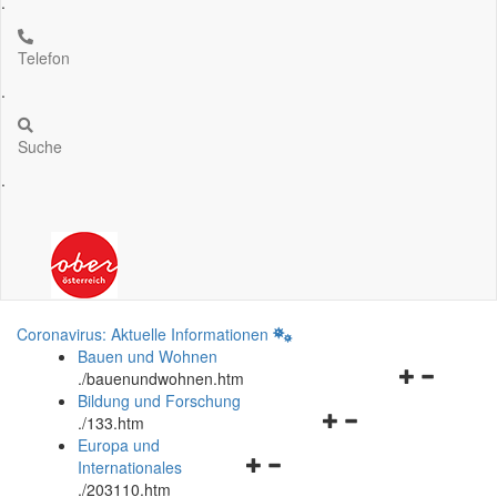
.
Telefon
.
Suche
.
Coronavirus: Aktuelle Informationen
Bauen und Wohnen
Navigationsm
.
/bauenundwohnen.htm
öffnen
Bildung und Forschung
Navigationsmenü
und
.
/133.htm
öffnen
schließen
Europa und
Navigationsmenü
und
Internationales
öffnen
schließen
.
/203110.htm