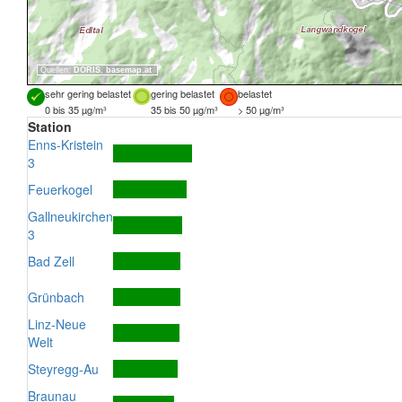
Quellen:
DORIS
,
basemap.at
sehr gering belastet
gering belastet
belastet
0 bis 35 µg/m³
35 bis 50 µg/m³
> 50 µg/m³
Station
Enns-Kristein
3
Feuerkogel
Gallneukirchen
3
Bad Zell
Grünbach
Linz-Neue
Welt
Steyregg-Au
Braunau