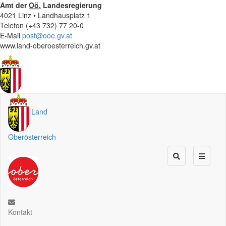
Amt der
Oö.
Landesregierung
4021 Linz • Landhausplatz 1
Telefon (+43 732) 77 20-0
E-Mail
post@ooe.gv.at
www.land-oberoesterreich.gv.at
Land
Oberösterreich
Kontakt