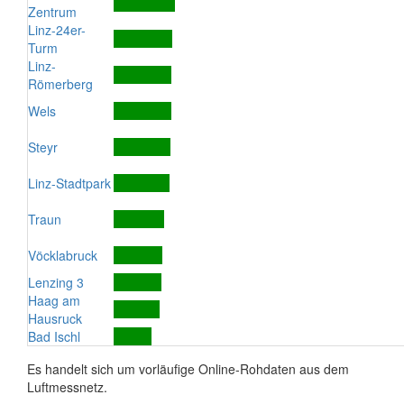
Zentrum
Linz-24er-
Turm
Linz-
Römerberg
Wels
Steyr
Linz-Stadtpark
Traun
Vöcklabruck
Lenzing 3
Haag am
Hausruck
Bad Ischl
Es handelt sich um vorläufige Online-Rohdaten aus dem
Luftmessnetz.