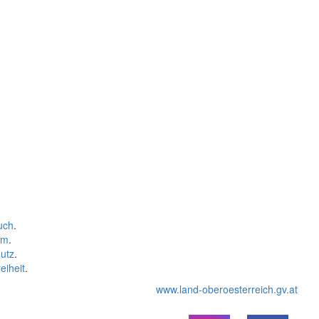
uch
.
um
.
utz
.
eiheit
.
www.land-oberoesterreich.gv.at