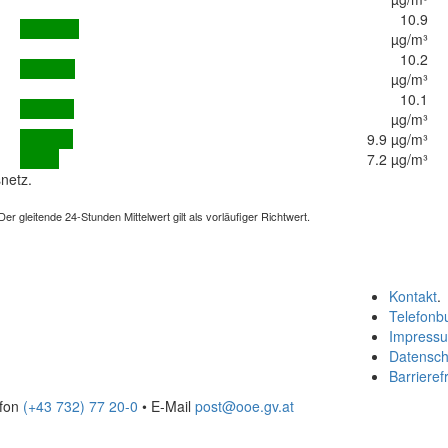
10.9
µg/m³
10.2
µg/m³
10.1
µg/m³
9.9 µg/m³
7.2 µg/m³
netz.
 gleitende 24-Stunden Mittelwert gilt als vorläufiger Richtwert.
Kontakt
.
Telefonb
Impress
Datensch
Barrierefr
efon
(+43 732) 77 20-0
• E-Mail
post@ooe.gv.at