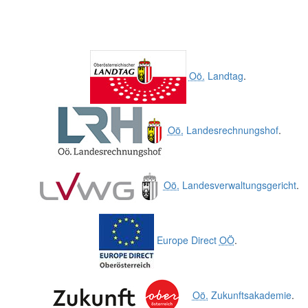
Oö.
Landtag
.
Oö.
Landesrechnungshof
.
Oö.
Landesverwaltungsgericht
.
Europe Direct
OÖ
.
Oö.
Zukunftsakademie
.