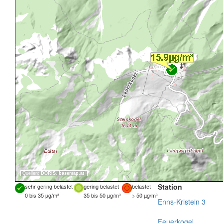
Quellen:
DORIS
,
basemap.at
Station
sehr gering belastet
gering belastet
belastet
0 bis 35 µg/m³
35 bis 50 µg/m³
> 50 µg/m³
Enns-Kristein 3
Feuerkogel