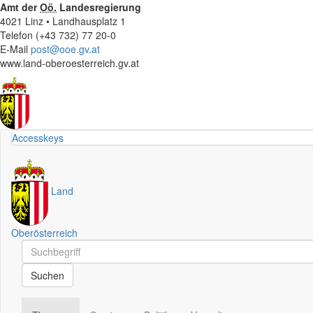
Amt der
Oö.
Landesregierung
4021 Linz • Landhausplatz 1
Telefon (+43 732) 77 20-0
E-Mail
post@ooe.gv.at
www.land-oberoesterreich.gv.at
Accesskeys
Land
Oberösterreich
Schnellsuche
Schnellsuche
Suchen