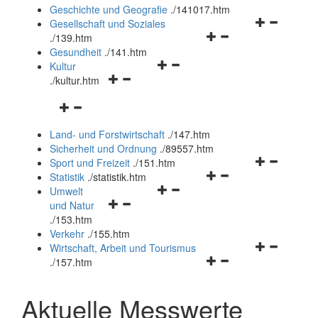
und
Geschichte und Geografie
.
/141017.htm
schließen
Navigationsm
Gesellschaft und Soziales
Navigationsmenü
öffnen
.
/139.htm
öffnen
und
Gesundheit
.
/141.htm
Navigationsmenü
und
schließen
Kultur
Navigationsmenü
öffnen
schließen
.
/kultur.htm
öffnen
und
Navigationsmenü
und
schließen
öffnen
schließen
Land- und Forstwirtschaft
.
/147.htm
und
Sicherheit und Ordnung
.
/89557.htm
schließen
Navigationsm
Sport und Freizeit
.
/151.htm
Navigationsmenü
öffnen
Statistik
.
/statistik.htm
Navigationsmenü
öffnen
und
Umwelt
Navigationsmenü
öffnen
und
schließen
und Natur
öffnen
und
schließen
.
/153.htm
und
schließen
Verkehr
.
/155.htm
schließen
Navigationsm
Wirtschaft, Arbeit und Tourismus
Navigationsmenü
öffnen
.
/157.htm
öffnen
und
und
schließen
Aktuelle Messwerte
schließen