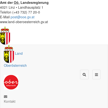
Amt der
Oö.
Landesregierung
4021 Linz • Landhausplatz 1
Telefon (+43 732) 77 20-0
E-Mail
post@ooe.gv.at
www.land-oberoesterreich.gv.at
Land
Oberösterreich
Kontakt