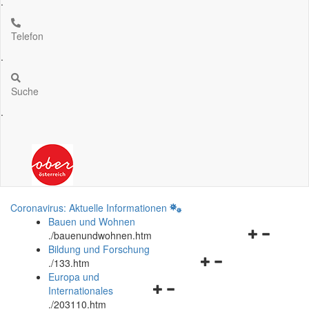
.
Telefon
.
Suche
.
Coronavirus: Aktuelle Informationen
Bauen und Wohnen
Navigationsm
.
/bauenundwohnen.htm
öffnen
Bildung und Forschung
Navigationsmenü
und
.
/133.htm
öffnen
schließen
Europa und
Navigationsmenü
und
Internationales
öffnen
schließen
.
/203110.htm