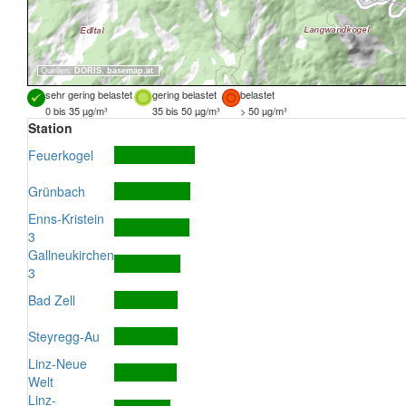
Quellen:
DORIS
,
basemap.at
sehr gering belastet
gering belastet
belastet
0 bis 35 µg/m³
35 bis 50 µg/m³
> 50 µg/m³
Station
Feuerkogel
Grünbach
Enns-Kristein
3
Gallneukirchen
3
Bad Zell
Steyregg-Au
Linz-Neue
Welt
Linz-