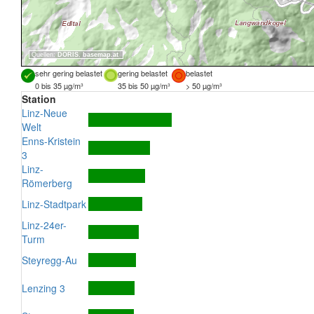
Quellen:
DORIS
,
basemap.at
sehr gering belastet
gering belastet
belastet
0 bis 35 µg/m³
35 bis 50 µg/m³
> 50 µg/m³
Station
Linz-Neue
Welt
Enns-Kristein
3
Linz-
Römerberg
Linz-Stadtpark
Linz-24er-
Turm
Steyregg-Au
Lenzing 3