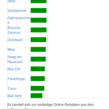
Steyr
Vöcklabruck
Gallneukirchen
3
Braunau
Zentrum
Grünbach
Wels
Haag am
Hausruck
Bad Zell
Feuerkogel
Traun
Bad Ischl
Es handelt sich um vorläufige Online-Rohdaten aus dem