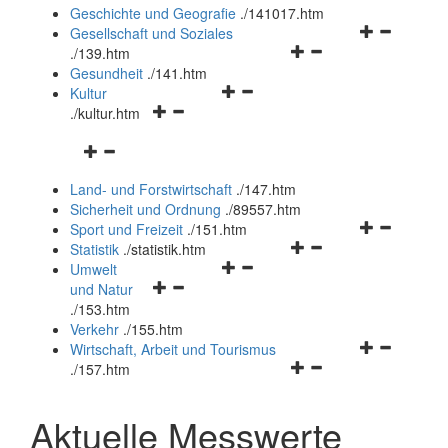
und
Geschichte und Geografie
.
/141017.htm
schließen
Navigationsm
Gesellschaft und Soziales
Navigationsmenü
öffnen
.
/139.htm
öffnen
und
Gesundheit
.
/141.htm
Navigationsmenü
und
schließen
Kultur
Navigationsmenü
öffnen
schließen
.
/kultur.htm
öffnen
und
Navigationsmenü
und
schließen
öffnen
schließen
Land- und Forstwirtschaft
.
/147.htm
und
Sicherheit und Ordnung
.
/89557.htm
schließen
Navigationsm
Sport und Freizeit
.
/151.htm
Navigationsmenü
öffnen
Statistik
.
/statistik.htm
Navigationsmenü
öffnen
und
Umwelt
Navigationsmenü
öffnen
und
schließen
und Natur
öffnen
und
schließen
.
/153.htm
und
schließen
Verkehr
.
/155.htm
schließen
Navigationsm
Wirtschaft, Arbeit und Tourismus
Navigationsmenü
öffnen
.
/157.htm
öffnen
und
und
schließen
Aktuelle Messwerte
schließen