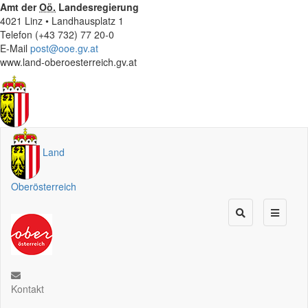
Amt der
Oö.
Landesregierung
4021 Linz • Landhausplatz 1
Telefon (+43 732) 77 20-0
E-Mail
post@ooe.gv.at
www.land-oberoesterreich.gv.at
Land
Oberösterreich
Kontakt