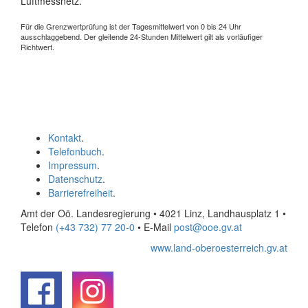
Luftmessnetz.
Für die Grenzwertprüfung ist der Tagesmittelwert von 0 bis 24 Uhr
ausschlaggebend. Der gleitende 24-Stunden Mittelwert gilt als vorläufiger
Richtwert.
Kontakt
.
Telefonbuch
.
Impressum
.
Datenschutz
.
Barrierefreiheit
.
Amt der Oö. Landesregierung • 4021 Linz, Landhausplatz 1
•
Telefon
(+43 732) 77 20-0
• E-Mail
post@ooe.gv.at
www.land-oberoesterreich.gv.at