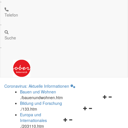
.
Telefon
.
Suche
.
Coronavirus: Aktuelle Informationen
Bauen und Wohnen
Navigationsm
.
/bauenundwohnen.htm
öffnen
Bildung und Forschung
Navigationsmenü
und
.
/133.htm
öffnen
schließen
Europa und
Navigationsmenü
und
Internationales
öffnen
schließen
.
/203110.htm