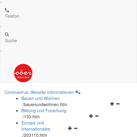
.
Telefon
.
Suche
.
Coronavirus: Aktuelle Informationen
Bauen und Wohnen
Navigationsm
.
/bauenundwohnen.htm
öffnen
Bildung und Forschung
Navigationsmenü
und
.
/133.htm
öffnen
schließen
Europa und
Navigationsmenü
und
Internationales
öffnen
schließen
.
/203110.htm