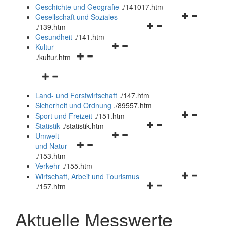
und
Geschichte und Geografie
.
/141017.htm
schließen
Navigationsm
Gesellschaft und Soziales
Navigationsmenü
öffnen
.
/139.htm
öffnen
und
Gesundheit
.
/141.htm
Navigationsmenü
und
schließen
Kultur
Navigationsmenü
öffnen
schließen
.
/kultur.htm
öffnen
und
Navigationsmenü
und
schließen
öffnen
schließen
Land- und Forstwirtschaft
.
/147.htm
und
Sicherheit und Ordnung
.
/89557.htm
schließen
Navigationsm
Sport und Freizeit
.
/151.htm
Navigationsmenü
öffnen
Statistik
.
/statistik.htm
Navigationsmenü
öffnen
und
Umwelt
Navigationsmenü
öffnen
und
schließen
und Natur
öffnen
und
schließen
.
/153.htm
und
schließen
Verkehr
.
/155.htm
schließen
Navigationsm
Wirtschaft, Arbeit und Tourismus
Navigationsmenü
öffnen
.
/157.htm
öffnen
und
und
schließen
Aktuelle Messwerte
schließen