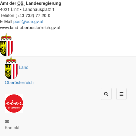
Amt der
Oö.
Landesregierung
4021 Linz • Landhausplatz 1
Telefon (+43 732) 77 20-0
E-Mail
post@ooe.gv.at
www.land-oberoesterreich.gv.at
Land
Oberösterreich
Kontakt