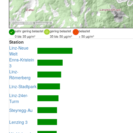
Quellen:
DORIS
,
basemap.at
sehr gering belastet
gering belastet
belastet
0 bis 35 µg/m³
35 bis 50 µg/m³
> 50 µg/m³
Station
Linz-Neue
Welt
Enns-Kristein
3
Linz-
Römerberg
Linz-Stadtpark
Linz-24er-
Turm
Steyregg-Au
Lenzing 3