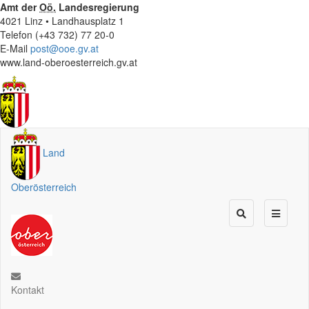
Amt der
Oö.
Landesregierung
4021 Linz • Landhausplatz 1
Telefon (+43 732) 77 20-0
E-Mail
post@ooe.gv.at
www.land-oberoesterreich.gv.at
Land
Oberösterreich
Kontakt