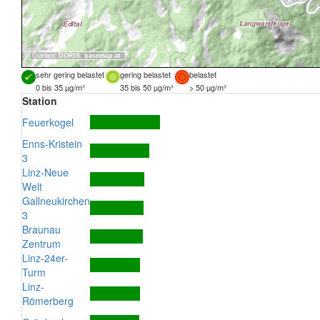
Quellen:
DORIS
,
basemap.at
sehr gering belastet
gering belastet
belastet
0 bis 35 µg/m³
35 bis 50 µg/m³
> 50 µg/m³
Station
Feuerkogel
Enns-Kristein
3
Linz-Neue
Welt
Gallneukirchen
3
Braunau
Zentrum
Linz-24er-
Turm
Linz-
Römerberg