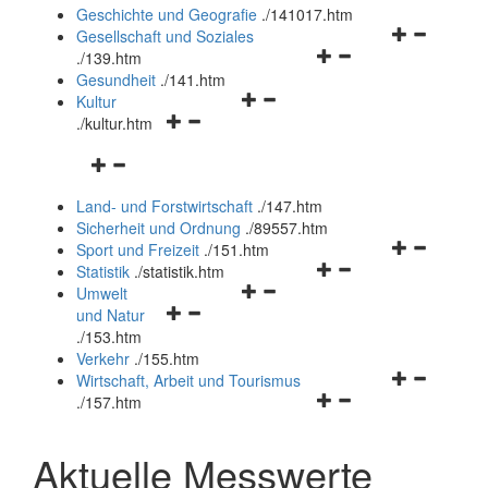
und
Geschichte und Geografie
.
/141017.htm
schließen
Navigationsm
Gesellschaft und Soziales
Navigationsmenü
öffnen
.
/139.htm
öffnen
und
Gesundheit
.
/141.htm
Navigationsmenü
und
schließen
Kultur
Navigationsmenü
öffnen
schließen
.
/kultur.htm
öffnen
und
Navigationsmenü
und
schließen
öffnen
schließen
Land- und Forstwirtschaft
.
/147.htm
und
Sicherheit und Ordnung
.
/89557.htm
schließen
Navigationsm
Sport und Freizeit
.
/151.htm
Navigationsmenü
öffnen
Statistik
.
/statistik.htm
Navigationsmenü
öffnen
und
Umwelt
Navigationsmenü
öffnen
und
schließen
und Natur
öffnen
und
schließen
.
/153.htm
und
schließen
Verkehr
.
/155.htm
schließen
Navigationsm
Wirtschaft, Arbeit und Tourismus
Navigationsmenü
öffnen
.
/157.htm
öffnen
und
und
schließen
Aktuelle Messwerte
schließen