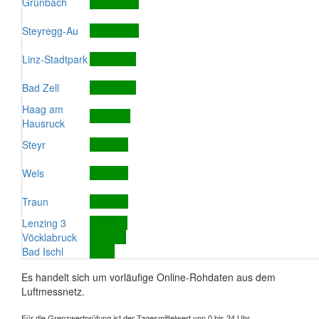
Grünbach
Steyregg-Au
Linz-Stadtpark
Bad Zell
Haag am
Hausruck
Steyr
Wels
Traun
Lenzing 3
Vöcklabruck
Bad Ischl
Es handelt sich um vorläufige Online-Rohdaten aus dem
Luftmessnetz.
Für die Grenzwertprüfung ist der Tagesmittelwert von 0 bis 24 Uhr