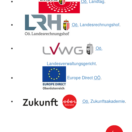
Oö.
Landtag
.
Oö.
Landesrechnungshof
.
Oö.
Landesverwaltungsgericht
.
Europe Direct
OÖ
.
Oö.
Zukunftsakademie
.