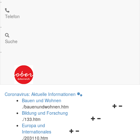
.
Telefon
.
Suche
.
Coronavirus: Aktuelle Informationen
Bauen und Wohnen
Navigationsm
.
/bauenundwohnen.htm
öffnen
Bildung und Forschung
Navigationsmenü
und
.
/133.htm
öffnen
schließen
Europa und
Navigationsmenü
und
Internationales
öffnen
schließen
.
/203110.htm