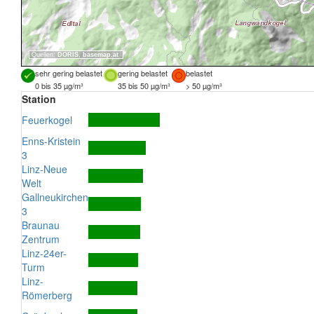
Quellen:
DORIS
,
basemap.at
sehr gering belastet
gering belastet
belastet
0 bis 35 µg/m³
35 bis 50 µg/m³
> 50 µg/m³
Station
Feuerkogel
Enns-Kristein
3
Linz-Neue
Welt
Gallneukirchen
3
Braunau
Zentrum
Linz-24er-
Turm
Linz-
Römerberg