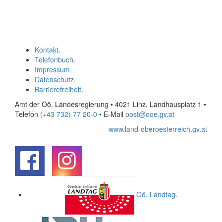
Kontakt
.
Telefonbuch
.
Impressum
.
Datenschutz
.
Barrierefreiheit
.
Amt der Oö. Landesregierung • 4021 Linz, Landhausplatz 1
•
Telefon
(+43 732) 77 20-0
• E-Mail
post@ooe.gv.at
www.land-oberoesterreich.gv.at
.
.
Oö.
Landtag
.