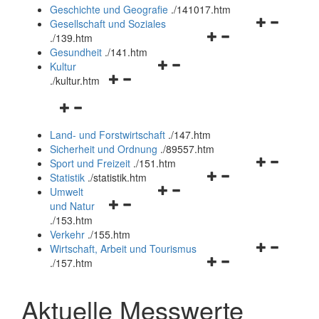
und
Geschichte und Geografie
.
/141017.htm
schließen
Navigationsm
Gesellschaft und Soziales
Navigationsmenü
öffnen
.
/139.htm
öffnen
und
Gesundheit
.
/141.htm
Navigationsmenü
und
schließen
Kultur
Navigationsmenü
öffnen
schließen
.
/kultur.htm
öffnen
und
Navigationsmenü
und
schließen
öffnen
schließen
Land- und Forstwirtschaft
.
/147.htm
und
Sicherheit und Ordnung
.
/89557.htm
schließen
Navigationsm
Sport und Freizeit
.
/151.htm
Navigationsmenü
öffnen
Statistik
.
/statistik.htm
Navigationsmenü
öffnen
und
Umwelt
Navigationsmenü
öffnen
und
schließen
und Natur
öffnen
und
schließen
.
/153.htm
und
schließen
Verkehr
.
/155.htm
schließen
Navigationsm
Wirtschaft, Arbeit und Tourismus
Navigationsmenü
öffnen
.
/157.htm
öffnen
und
und
schließen
Aktuelle Messwerte
schließen