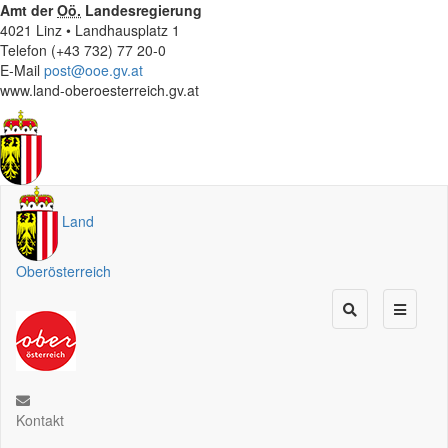
Amt der
Oö.
Landesregierung
4021 Linz • Landhausplatz 1
Telefon (+43 732) 77 20-0
E-Mail
post@ooe.gv.at
www.land-oberoesterreich.gv.at
Land
Oberösterreich
Kontakt