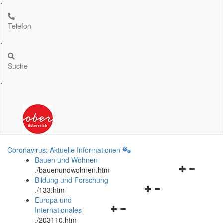
.
Telefon
.
Suche
.
Coronavirus: Aktuelle Informationen
Bauen und Wohnen
Navigationsm
.
/bauenundwohnen.htm
öffnen
Bildung und Forschung
Navigationsmenü
und
.
/133.htm
öffnen
schließen
Europa und
Navigationsmenü
und
Internationales
öffnen
schließen
.
/203110.htm