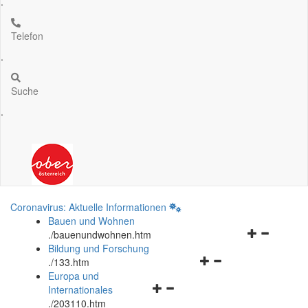
.
Telefon
.
Suche
.
Coronavirus: Aktuelle Informationen
Bauen und Wohnen
Navigationsm
.
/bauenundwohnen.htm
öffnen
Bildung und Forschung
Navigationsmenü
und
.
/133.htm
öffnen
schließen
Europa und
Navigationsmenü
und
Internationales
öffnen
schließen
.
/203110.htm