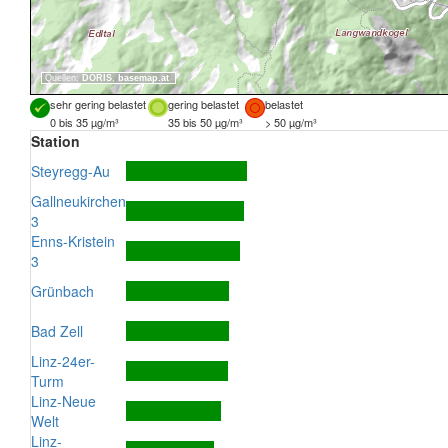
Quellen:
DORIS
,
basemap.at
sehr gering belastet
gering belastet
belastet
0 bis 35 µg/m³
35 bis 50 µg/m³
> 50 µg/m³
Station
Steyregg-Au
Gallneukirchen
3
Enns-Kristein
3
Grünbach
Bad Zell
Linz-24er-
Turm
Linz-Neue
Welt
Linz-