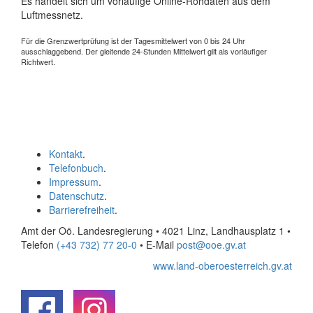
Es handelt sich um vorläufige Online-Rohdaten aus dem
Luftmessnetz.
Für die Grenzwertprüfung ist der Tagesmittelwert von 0 bis 24 Uhr
ausschlaggebend. Der gleitende 24-Stunden Mittelwert gilt als vorläufiger
Richtwert.
Kontakt
.
Telefonbuch
.
Impressum
.
Datenschutz
.
Barrierefreiheit
.
Amt der Oö. Landesregierung • 4021 Linz, Landhausplatz 1
•
Telefon
(+43 732) 77 20-0
• E-Mail
post@ooe.gv.at
www.land-oberoesterreich.gv.at