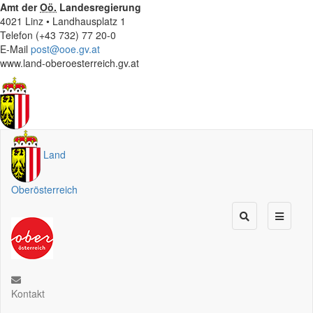
Amt der
Oö.
Landesregierung
4021 Linz • Landhausplatz 1
Telefon (+43 732) 77 20-0
E-Mail
post@ooe.gv.at
www.land-oberoesterreich.gv.at
Land
Oberösterreich
Kontakt