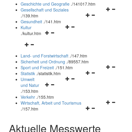
und
Geschichte und Geografie
.
/141017.htm
schließen
Navigationsm
Gesellschaft und Soziales
Navigationsmenü
öffnen
.
/139.htm
öffnen
und
Gesundheit
.
/141.htm
Navigationsmenü
und
schließen
Kultur
Navigationsmenü
öffnen
schließen
.
/kultur.htm
öffnen
und
Navigationsmenü
und
schließen
öffnen
schließen
Land- und Forstwirtschaft
.
/147.htm
und
Sicherheit und Ordnung
.
/89557.htm
schließen
Navigationsm
Sport und Freizeit
.
/151.htm
Navigationsmenü
öffnen
Statistik
.
/statistik.htm
Navigationsmenü
öffnen
und
Umwelt
Navigationsmenü
öffnen
und
schließen
und Natur
öffnen
und
schließen
.
/153.htm
und
schließen
Verkehr
.
/155.htm
schließen
Navigationsm
Wirtschaft, Arbeit und Tourismus
Navigationsmenü
öffnen
.
/157.htm
öffnen
und
und
schließen
Aktuelle Messwerte
schließen