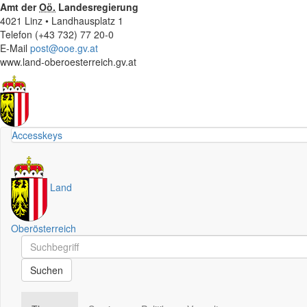
Amt der
Oö.
Landesregierung
4021 Linz • Landhausplatz 1
Telefon (+43 732) 77 20-0
E-Mail
post@ooe.gv.at
www.land-oberoesterreich.gv.at
Accesskeys
Land
Oberösterreich
Schnellsuche
Schnellsuche
Suchen