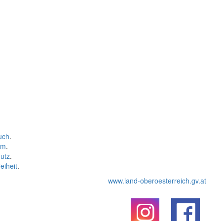
uch
.
um
.
utz
.
eiheit
.
www.land-oberoesterreich.gv.at