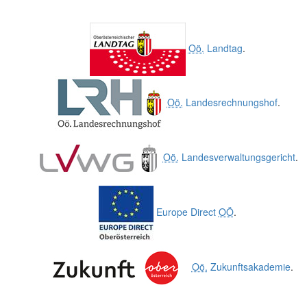
Oö.
Landtag
.
Oö.
Landesrechnungshof
.
Oö.
Landesverwaltungsgericht
.
Europe Direct
OÖ
.
Oö.
Zukunftsakademie
.