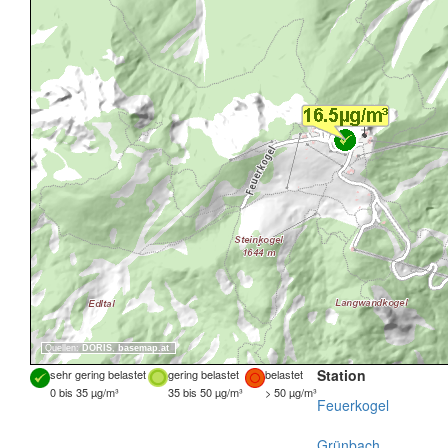
Quellen:
DORIS
,
basemap.at
Station
sehr gering belastet
gering belastet
belastet
0 bis 35 µg/m³
35 bis 50 µg/m³
> 50 µg/m³
Feuerkogel
Grünbach