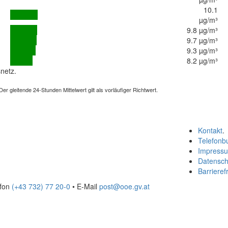
10.1
µg/m³
9.8 µg/m³
9.7 µg/m³
9.3 µg/m³
8.2 µg/m³
netz.
 gleitende 24-Stunden Mittelwert gilt als vorläufiger Richtwert.
Kontakt
.
Telefonb
Impress
Datensch
Barrierefr
efon
(+43 732) 77 20-0
• E-Mail
post@ooe.gv.at