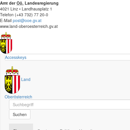
Amt der
Oö.
Landesregierung
4021 Linz • Landhausplatz 1
Telefon (+43 732) 77 20-0
E-Mail
post@ooe.gv.at
www.land-oberoesterreich.gv.at
Accesskeys
Land
Oberösterreich
Schnellsuche
Schnellsuche
Suchen