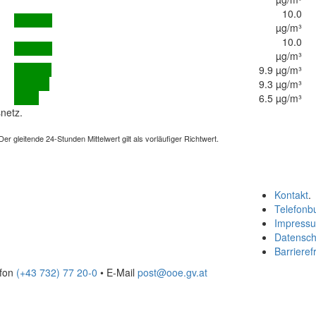
10.0
µg/m³
10.0
µg/m³
9.9 µg/m³
9.3 µg/m³
6.5 µg/m³
netz.
 gleitende 24-Stunden Mittelwert gilt als vorläufiger Richtwert.
Kontakt
.
Telefonb
Impress
Datensch
Barrierefr
efon
(+43 732) 77 20-0
• E-Mail
post@ooe.gv.at