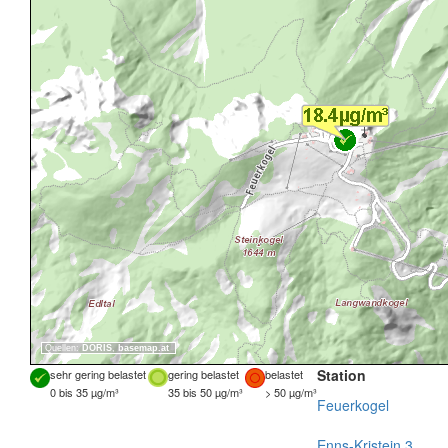
Quellen:
DORIS
,
basemap.at
Station
sehr gering belastet
gering belastet
belastet
0 bis 35 µg/m³
35 bis 50 µg/m³
> 50 µg/m³
Feuerkogel
Enns-Kristein 3