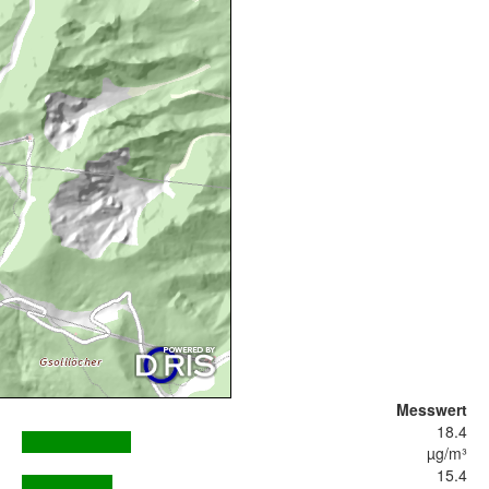
Messwert
18.4
µg/m³
15.4