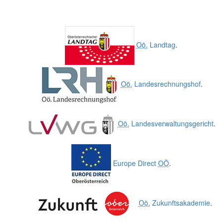
Oö.
Landtag
.
Oö.
Landesrechnungshof
.
Oö.
Landesverwaltungsgericht
.
Europe Direct
OÖ
.
Oö.
Zukunftsakademie
.