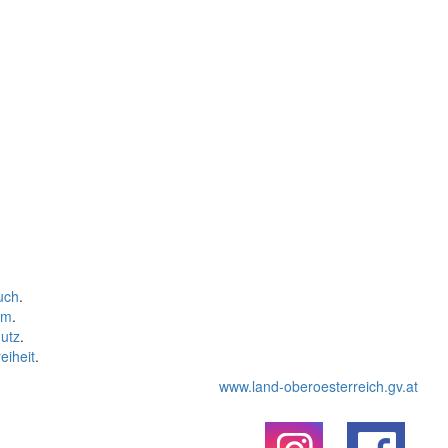
uch
.
um
.
utz
.
eiheit
.
www.land-oberoesterreich.gv.at