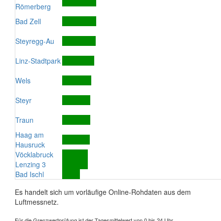
Römerberg
Bad Zell
Steyregg-Au
Linz-Stadtpark
Wels
Steyr
Traun
Haag am
Hausruck
Vöcklabruck
Lenzing 3
Bad Ischl
Es handelt sich um vorläufige Online-Rohdaten aus dem
Luftmessnetz.
Für die Grenzwertprüfung ist der Tagesmittelwert von 0 bis 24 Uhr