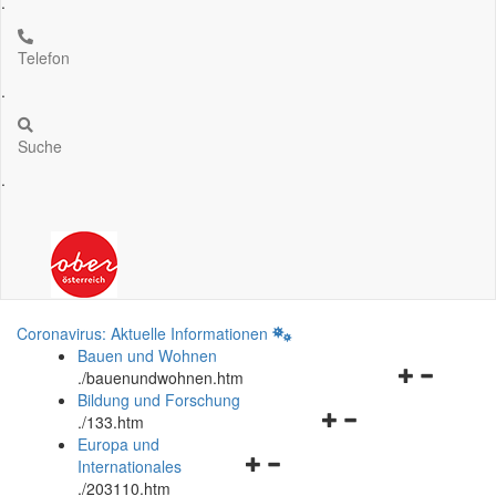
.
Telefon
.
Suche
.
Coronavirus: Aktuelle Informationen
Bauen und Wohnen
Navigationsm
.
/bauenundwohnen.htm
öffnen
Bildung und Forschung
Navigationsmenü
und
.
/133.htm
öffnen
schließen
Europa und
Navigationsmenü
und
Internationales
öffnen
schließen
.
/203110.htm