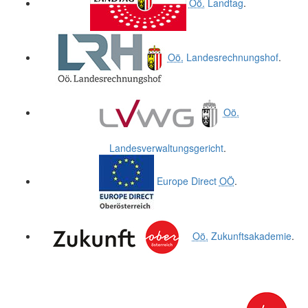
Oö.
Landtag
.
Oö.
Landesrechnungshof
.
Oö.
Landesverwaltungsgericht
.
Europe Direct
OÖ
.
Oö.
Zukunftsakademie
.