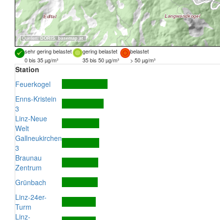
Quellen:
DORIS
,
basemap.at
sehr gering belastet
gering belastet
belastet
0 bis 35 µg/m³
35 bis 50 µg/m³
> 50 µg/m³
Station
Feuerkogel
Enns-Kristein
3
Linz-Neue
Welt
Gallneukirchen
3
Braunau
Zentrum
Grünbach
Linz-24er-
Turm
Linz-