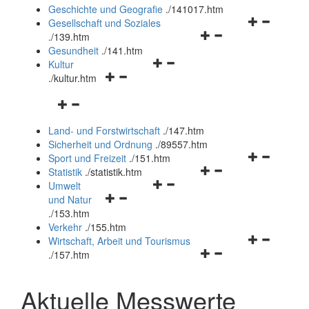
und
Geschichte und Geografie
.
/141017.htm
schließen
Navigationsm
Gesellschaft und Soziales
Navigationsmenü
öffnen
.
/139.htm
öffnen
und
Gesundheit
.
/141.htm
Navigationsmenü
und
schließen
Kultur
Navigationsmenü
öffnen
schließen
.
/kultur.htm
öffnen
und
Navigationsmenü
und
schließen
öffnen
schließen
Land- und Forstwirtschaft
.
/147.htm
und
Sicherheit und Ordnung
.
/89557.htm
schließen
Navigationsm
Sport und Freizeit
.
/151.htm
Navigationsmenü
öffnen
Statistik
.
/statistik.htm
Navigationsmenü
öffnen
und
Umwelt
Navigationsmenü
öffnen
und
schließen
und Natur
öffnen
und
schließen
.
/153.htm
und
schließen
Verkehr
.
/155.htm
schließen
Navigationsm
Wirtschaft, Arbeit und Tourismus
Navigationsmenü
öffnen
.
/157.htm
öffnen
und
und
schließen
Aktuelle Messwerte
schließen