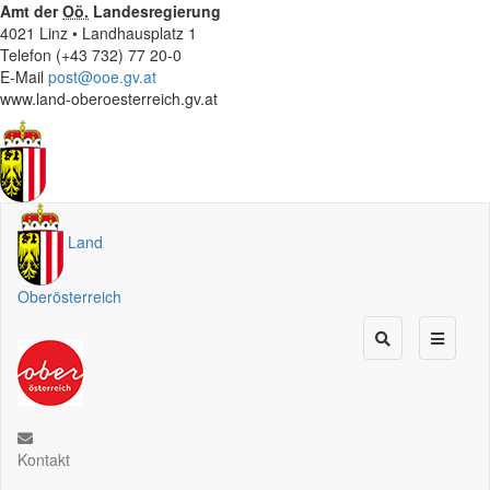
Amt der
Oö.
Landesregierung
4021 Linz • Landhausplatz 1
Telefon (+43 732) 77 20-0
E-Mail
post@ooe.gv.at
www.land-oberoesterreich.gv.at
Land
Oberösterreich
Kontakt