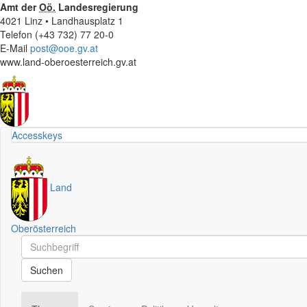
Amt der
Oö.
Landesregierung
4021 Linz • Landhausplatz 1
Telefon (+43 732) 77 20-0
E-Mail
post@ooe.gv.at
www.land-oberoesterreich.gv.at
Accesskeys
Land
Oberösterreich
Schnellsuche
Schnellsuche
Suchen