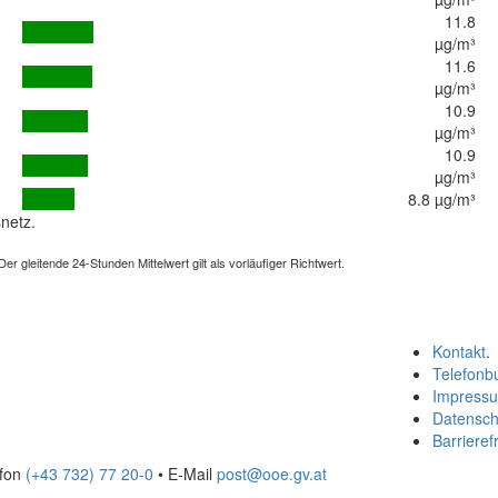
11.8
µg/m³
11.6
µg/m³
10.9
µg/m³
10.9
µg/m³
8.8 µg/m³
netz.
 gleitende 24-Stunden Mittelwert gilt als vorläufiger Richtwert.
Kontakt
.
Telefonb
Impress
Datensch
Barrierefr
efon
(+43 732) 77 20-0
• E-Mail
post@ooe.gv.at