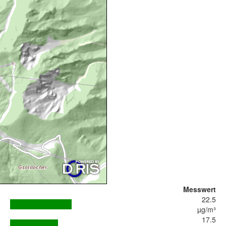
Messwert
22.5
µg/m³
17.5