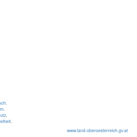
uch
.
um
.
utz
.
eiheit
.
www.land-oberoesterreich.gv.at