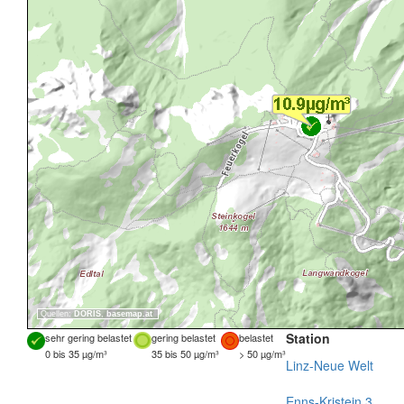
Quellen:
DORIS
,
basemap.at
Station
sehr gering belastet
gering belastet
belastet
0 bis 35 µg/m³
35 bis 50 µg/m³
> 50 µg/m³
Linz-Neue Welt
Enns-Kristein 3