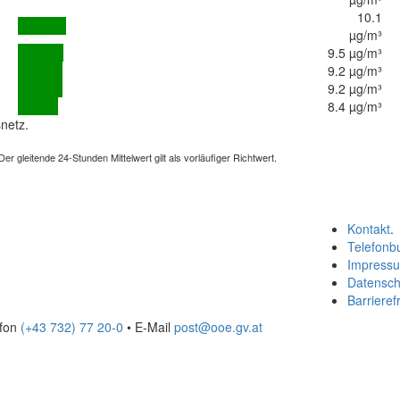
10.1
µg/m³
9.5 µg/m³
9.2 µg/m³
9.2 µg/m³
8.4 µg/m³
netz.
 gleitende 24-Stunden Mittelwert gilt als vorläufiger Richtwert.
Kontakt
.
Telefonb
Impress
Datensch
Barrierefr
efon
(+43 732) 77 20-0
• E-Mail
post@ooe.gv.at