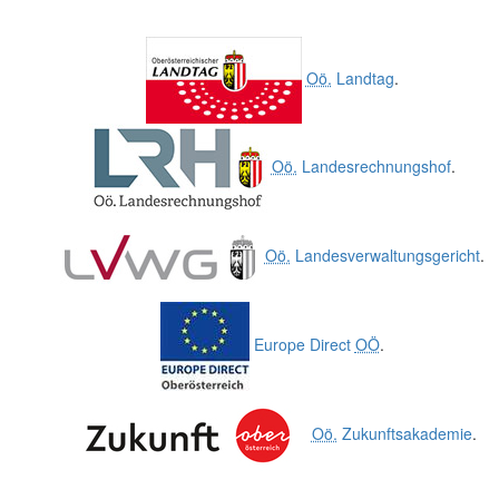
Oö.
Landtag
.
Oö.
Landesrechnungshof
.
Oö.
Landesverwaltungsgericht
.
Europe Direct
OÖ
.
Oö.
Zukunftsakademie
.