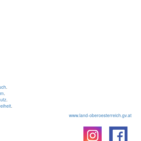
uch
.
um
.
utz
.
eiheit
.
www.land-oberoesterreich.gv.at