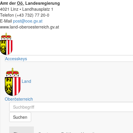
Amt der
Oö.
Landesregierung
4021 Linz • Landhausplatz 1
Telefon (+43 732) 77 20-0
E-Mail
post@ooe.gv.at
www.land-oberoesterreich.gv.at
Accesskeys
Land
Oberösterreich
Schnellsuche
Schnellsuche
Suchen