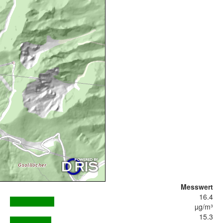
Messwert
16.4
µg/m³
15.3