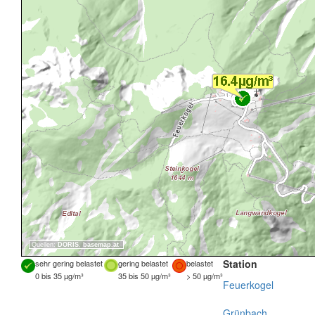
Quellen:
DORIS
,
basemap.at
Station
sehr gering belastet
gering belastet
belastet
0 bis 35 µg/m³
35 bis 50 µg/m³
> 50 µg/m³
Feuerkogel
Grünbach