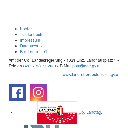
Kontakt
.
Telefonbuch
.
Impressum
.
Datenschutz
.
Barrierefreiheit
.
Amt der Oö. Landesregierung • 4021 Linz, Landhausplatz 1
•
Telefon
(+43 732) 77 20-0
• E-Mail
post@ooe.gv.at
www.land-oberoesterreich.gv.at
.
.
Oö.
Landtag
.