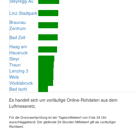
Steyregg-Au
Linz-Stadtpark
Braunau
Zentrum
Bad Zell
Haag am
Hausruck
Steyr
Traun
Lenzing 3
Wels
Vöcklabruck
Bad Ischl
Es handelt sich um vorläufige Online-Rohdaten aus dem
Luftmessnetz.
Für die Grenzwertprüfung ist der Tagesmittelwert von 0 bis 24 Uhr
ausschlaggebend. Der gleitende 24-Stunden Mittelwert gilt als vorläufiger
Richtwert.