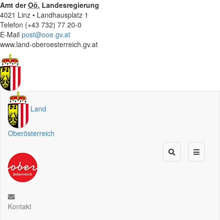
Amt der
Oö.
Landesregierung
4021 Linz • Landhausplatz 1
Telefon (+43 732) 77 20-0
E-Mail
post@ooe.gv.at
www.land-oberoesterreich.gv.at
Land
Oberösterreich
Kontakt