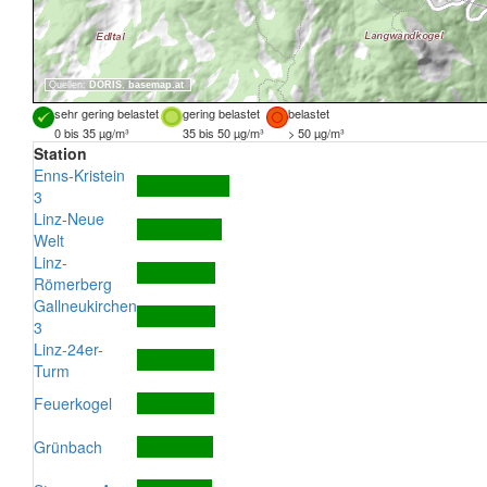
Quellen:
DORIS
,
basemap.at
sehr gering belastet
gering belastet
belastet
0 bis 35 µg/m³
35 bis 50 µg/m³
> 50 µg/m³
Station
Enns-Kristein
3
Linz-Neue
Welt
Linz-
Römerberg
Gallneukirchen
3
Linz-24er-
Turm
Feuerkogel
Grünbach