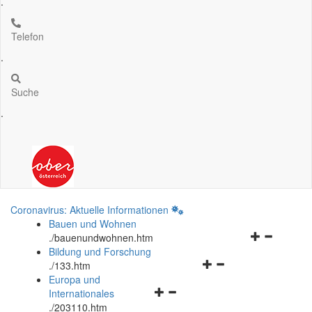
.
Telefon
.
Suche
.
Coronavirus: Aktuelle Informationen
Bauen und Wohnen
Navigationsm
.
/bauenundwohnen.htm
öffnen
Bildung und Forschung
Navigationsmenü
und
.
/133.htm
öffnen
schließen
Europa und
Navigationsmenü
und
Internationales
öffnen
schließen
.
/203110.htm