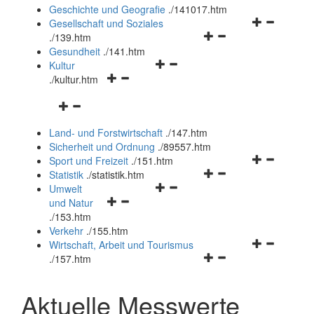
und
Geschichte und Geografie
.
/141017.htm
schließen
Navigationsm
Gesellschaft und Soziales
Navigationsmenü
öffnen
.
/139.htm
öffnen
und
Gesundheit
.
/141.htm
Navigationsmenü
und
schließen
Kultur
Navigationsmenü
öffnen
schließen
.
/kultur.htm
öffnen
und
Navigationsmenü
und
schließen
öffnen
schließen
Land- und Forstwirtschaft
.
/147.htm
und
Sicherheit und Ordnung
.
/89557.htm
schließen
Navigationsm
Sport und Freizeit
.
/151.htm
Navigationsmenü
öffnen
Statistik
.
/statistik.htm
Navigationsmenü
öffnen
und
Umwelt
Navigationsmenü
öffnen
und
schließen
und Natur
öffnen
und
schließen
.
/153.htm
und
schließen
Verkehr
.
/155.htm
schließen
Navigationsm
Wirtschaft, Arbeit und Tourismus
Navigationsmenü
öffnen
.
/157.htm
öffnen
und
und
schließen
Aktuelle Messwerte
schließen