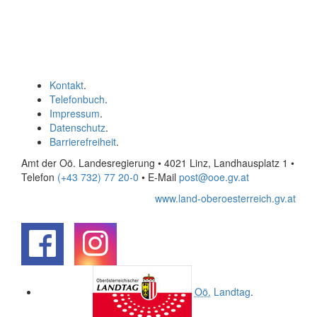
Kontakt
.
Telefonbuch
.
Impressum
.
Datenschutz
.
Barrierefreiheit
.
Amt der Oö. Landesregierung • 4021 Linz, Landhausplatz 1
•
Telefon
(+43 732) 77 20-0
• E-Mail
post@ooe.gv.at
www.land-oberoesterreich.gv.at
.
.
Oö.
Landtag
.