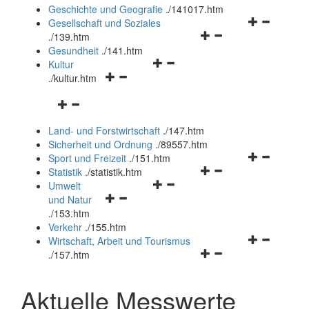
und
Geschichte und Geografie
.
/141017.htm
schließen
Navigationsm
Gesellschaft und Soziales
Navigationsmenü
öffnen
.
/139.htm
öffnen
und
Gesundheit
.
/141.htm
Navigationsmenü
und
schließen
Kultur
Navigationsmenü
öffnen
schließen
.
/kultur.htm
öffnen
und
Navigationsmenü
und
schließen
öffnen
schließen
Land- und Forstwirtschaft
.
/147.htm
und
Sicherheit und Ordnung
.
/89557.htm
schließen
Navigationsm
Sport und Freizeit
.
/151.htm
Navigationsmenü
öffnen
Statistik
.
/statistik.htm
Navigationsmenü
öffnen
und
Umwelt
Navigationsmenü
öffnen
und
schließen
und Natur
öffnen
und
schließen
.
/153.htm
und
schließen
Verkehr
.
/155.htm
schließen
Navigationsm
Wirtschaft, Arbeit und Tourismus
Navigationsmenü
öffnen
.
/157.htm
öffnen
und
und
schließen
Aktuelle Messwerte
schließen