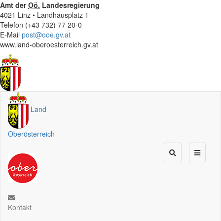
Amt der
Oö.
Landesregierung
4021 Linz • Landhausplatz 1
Telefon (+43 732) 77 20-0
E-Mail
post@ooe.gv.at
www.land-oberoesterreich.gv.at
Land
Oberösterreich
Kontakt