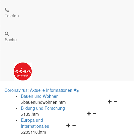
.
Telefon
.
Suche
.
Coronavirus: Aktuelle Informationen
Bauen und Wohnen
Navigationsm
.
/bauenundwohnen.htm
öffnen
Bildung und Forschung
Navigationsmenü
und
.
/133.htm
öffnen
schließen
Europa und
Navigationsmenü
und
Internationales
öffnen
schließen
.
/203110.htm