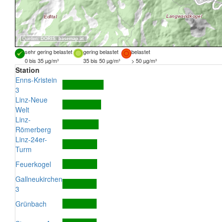
Quellen:
DORIS
,
basemap.at
sehr gering belastet
gering belastet
belastet
0 bis 35 µg/m³
35 bis 50 µg/m³
> 50 µg/m³
Station
Enns-Kristein
3
Linz-Neue
Welt
Linz-
Römerberg
Linz-24er-
Turm
Feuerkogel
Gallneukirchen
3
Grünbach