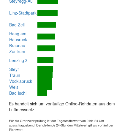
Steyregg-Au
Linz-Stadtpark
Bad Zell
Haag am
Hausruck
Braunau
Zentrum
Lenzing 3
Steyr
Traun
Vöcklabruck
Wels
Bad Ischl
Es handelt sich um vorläufige Online-Rohdaten aus dem
Luftmessnetz.
Für die Grenzwertprüfung ist der Tagesmittelwert von 0 bis 24 Uhr
ausschlaggebend. Der gleitende 24-Stunden Mittelwert gilt als vorläufiger
Richtwert.