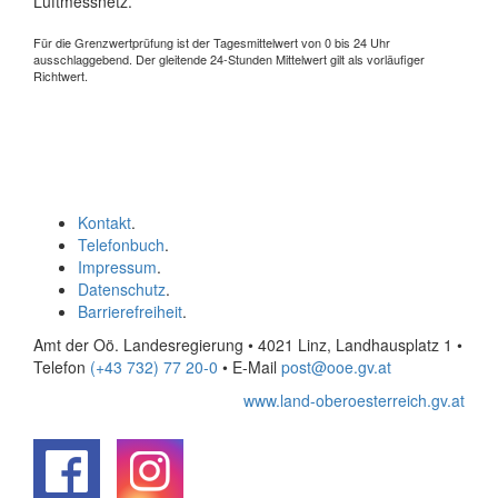
Luftmessnetz.
Für die Grenzwertprüfung ist der Tagesmittelwert von 0 bis 24 Uhr
ausschlaggebend. Der gleitende 24-Stunden Mittelwert gilt als vorläufiger
Richtwert.
Kontakt
.
Telefonbuch
.
Impressum
.
Datenschutz
.
Barrierefreiheit
.
Amt der Oö. Landesregierung • 4021 Linz, Landhausplatz 1
•
Telefon
(+43 732) 77 20-0
• E-Mail
post@ooe.gv.at
www.land-oberoesterreich.gv.at