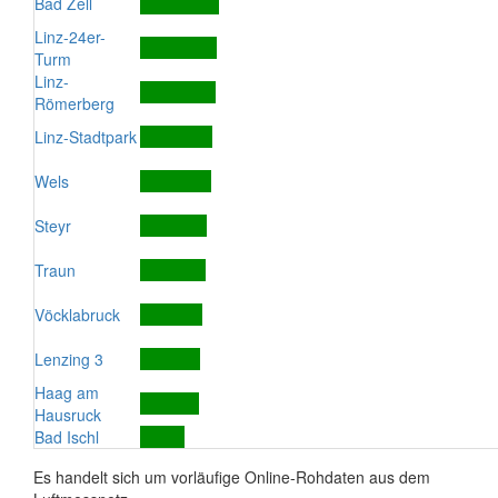
Bad Zell
Linz-24er-
Turm
Linz-
Römerberg
Linz-Stadtpark
Wels
Steyr
Traun
Vöcklabruck
Lenzing 3
Haag am
Hausruck
Bad Ischl
Es handelt sich um vorläufige Online-Rohdaten aus dem