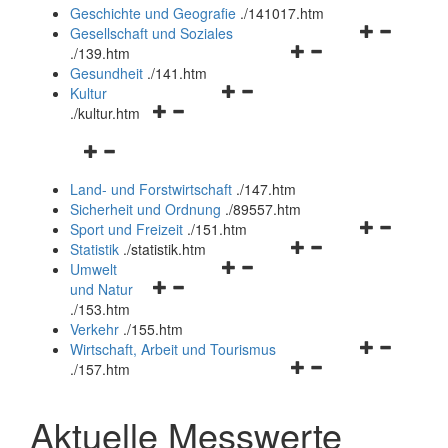
und
Geschichte und Geografie
.
/141017.htm
schließen
Navigationsm
Gesellschaft und Soziales
Navigationsmenü
öffnen
.
/139.htm
öffnen
und
Gesundheit
.
/141.htm
Navigationsmenü
und
schließen
Kultur
Navigationsmenü
öffnen
schließen
.
/kultur.htm
öffnen
und
Navigationsmenü
und
schließen
öffnen
schließen
Land- und Forstwirtschaft
.
/147.htm
und
Sicherheit und Ordnung
.
/89557.htm
schließen
Navigationsm
Sport und Freizeit
.
/151.htm
Navigationsmenü
öffnen
Statistik
.
/statistik.htm
Navigationsmenü
öffnen
und
Umwelt
Navigationsmenü
öffnen
und
schließen
und Natur
öffnen
und
schließen
.
/153.htm
und
schließen
Verkehr
.
/155.htm
schließen
Navigationsm
Wirtschaft, Arbeit und Tourismus
Navigationsmenü
öffnen
.
/157.htm
öffnen
und
und
schließen
Aktuelle Messwerte
schließen