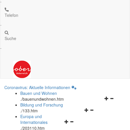
.
Telefon
.
Suche
.
Coronavirus: Aktuelle Informationen
Bauen und Wohnen
Navigationsm
.
/bauenundwohnen.htm
öffnen
Bildung und Forschung
Navigationsmenü
und
.
/133.htm
öffnen
schließen
Europa und
Navigationsmenü
und
Internationales
öffnen
schließen
.
/203110.htm