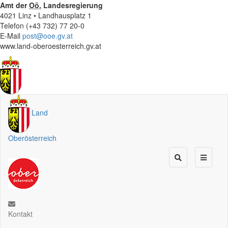
Amt der
Oö.
Landesregierung
4021 Linz • Landhausplatz 1
Telefon (+43 732) 77 20-0
E-Mail
post@ooe.gv.at
www.land-oberoesterreich.gv.at
Land
Oberösterreich
Kontakt