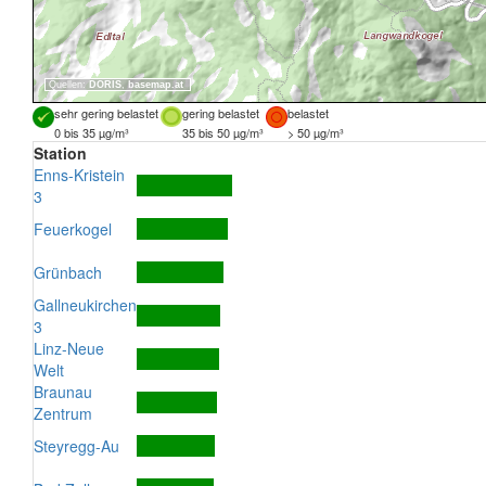
Quellen:
DORIS
,
basemap.at
sehr gering belastet
gering belastet
belastet
0 bis 35 µg/m³
35 bis 50 µg/m³
> 50 µg/m³
Station
Enns-Kristein
3
Feuerkogel
Grünbach
Gallneukirchen
3
Linz-Neue
Welt
Braunau
Zentrum
Steyregg-Au