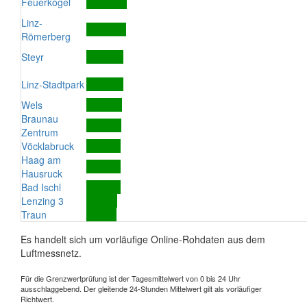
Feuerkogel
Linz-
Römerberg
Steyr
Linz-Stadtpark
Wels
Braunau
Zentrum
Vöcklabruck
Haag am
Hausruck
Bad Ischl
Lenzing 3
Traun
Es handelt sich um vorläufige Online-Rohdaten aus dem
Luftmessnetz.
Für die Grenzwertprüfung ist der Tagesmittelwert von 0 bis 24 Uhr
ausschlaggebend. Der gleitende 24-Stunden Mittelwert gilt als vorläufiger
Richtwert.