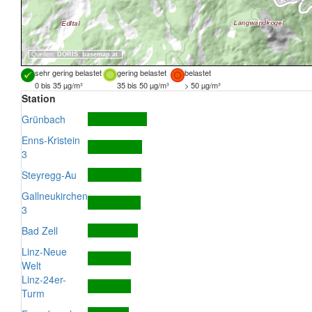
Quellen:
DORIS
,
basemap.at
sehr gering belastet
gering belastet
belastet
0 bis 35 µg/m³
35 bis 50 µg/m³
> 50 µg/m³
Station
Grünbach
Enns-Kristein
3
Steyregg-Au
Gallneukirchen
3
Bad Zell
Linz-Neue
Welt
Linz-24er-
Turm