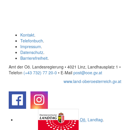
Kontakt
.
Telefonbuch
.
Impressum
.
Datenschutz
.
Barrierefreiheit
.
Amt der Oö. Landesregierung • 4021 Linz, Landhausplatz 1
•
Telefon
(+43 732) 77 20-0
• E-Mail
post@ooe.gv.at
www.land-oberoesterreich.gv.at
.
.
Oö.
Landtag
.