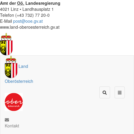
Amt der
Oö.
Landesregierung
4021 Linz • Landhausplatz 1
Telefon (+43 732) 77 20-0
E-Mail
post@ooe.gv.at
www.land-oberoesterreich.gv.at
Land
Oberösterreich
Kontakt