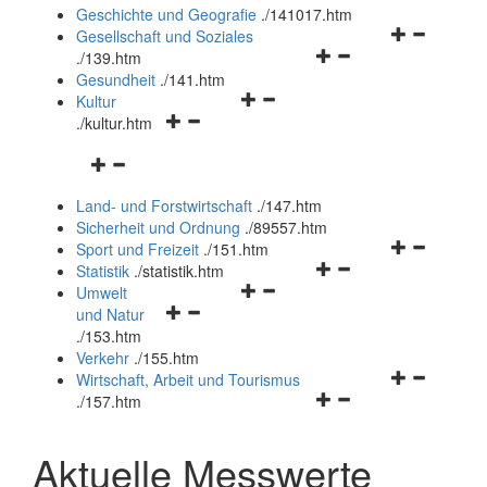
und
Geschichte und Geografie
.
/141017.htm
schließen
Navigationsm
Gesellschaft und Soziales
Navigationsmenü
öffnen
.
/139.htm
öffnen
und
Gesundheit
.
/141.htm
Navigationsmenü
und
schließen
Kultur
Navigationsmenü
öffnen
schließen
.
/kultur.htm
öffnen
und
Navigationsmenü
und
schließen
öffnen
schließen
Land- und Forstwirtschaft
.
/147.htm
und
Sicherheit und Ordnung
.
/89557.htm
schließen
Navigationsm
Sport und Freizeit
.
/151.htm
Navigationsmenü
öffnen
Statistik
.
/statistik.htm
Navigationsmenü
öffnen
und
Umwelt
Navigationsmenü
öffnen
und
schließen
und Natur
öffnen
und
schließen
.
/153.htm
und
schließen
Verkehr
.
/155.htm
schließen
Navigationsm
Wirtschaft, Arbeit und Tourismus
Navigationsmenü
öffnen
.
/157.htm
öffnen
und
und
schließen
Aktuelle Messwerte
schließen