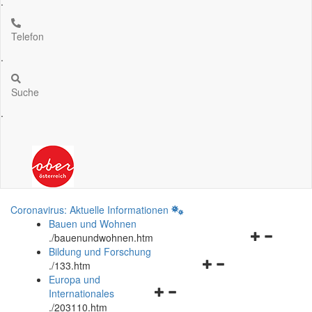
.
Telefon
.
Suche
.
Coronavirus: Aktuelle Informationen
Bauen und Wohnen
Navigationsm
.
/bauenundwohnen.htm
öffnen
Bildung und Forschung
Navigationsmenü
und
.
/133.htm
öffnen
schließen
Europa und
Navigationsmenü
und
Internationales
öffnen
schließen
.
/203110.htm