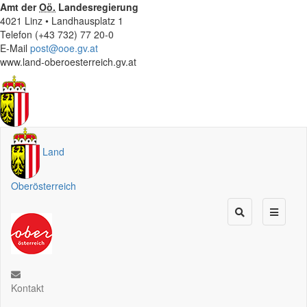
Amt der
Oö.
Landesregierung
4021 Linz • Landhausplatz 1
Telefon (+43 732) 77 20-0
E-Mail
post@ooe.gv.at
www.land-oberoesterreich.gv.at
Land
Oberösterreich
Kontakt