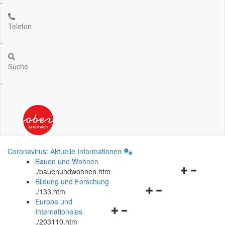
.
Telefon
.
Suche
.
Coronavirus: Aktuelle Informationen
Bauen und Wohnen
Navigationsm
.
/bauenundwohnen.htm
öffnen
Bildung und Forschung
Navigationsmenü
und
.
/133.htm
öffnen
schließen
Europa und
Navigationsmenü
und
Internationales
öffnen
schließen
.
/203110.htm