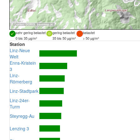
Quellen:
DORIS
,
basemap.at
sehr gering belastet
gering belastet
belastet
0 bis 35 µg/m³
35 bis 50 µg/m³
> 50 µg/m³
Station
Linz-Neue
Welt
Enns-Kristein
3
Linz-
Römerberg
Linz-Stadtpark
Linz-24er-
Turm
Steyregg-Au
Lenzing 3