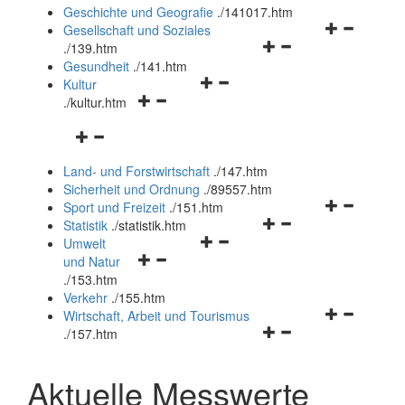
und
Geschichte und Geografie
.
/141017.htm
schließen
Navigationsm
Gesellschaft und Soziales
Navigationsmenü
öffnen
.
/139.htm
öffnen
und
Gesundheit
.
/141.htm
Navigationsmenü
und
schließen
Kultur
Navigationsmenü
öffnen
schließen
.
/kultur.htm
öffnen
und
Navigationsmenü
und
schließen
öffnen
schließen
Land- und Forstwirtschaft
.
/147.htm
und
Sicherheit und Ordnung
.
/89557.htm
schließen
Navigationsm
Sport und Freizeit
.
/151.htm
Navigationsmenü
öffnen
Statistik
.
/statistik.htm
Navigationsmenü
öffnen
und
Umwelt
Navigationsmenü
öffnen
und
schließen
und Natur
öffnen
und
schließen
.
/153.htm
und
schließen
Verkehr
.
/155.htm
schließen
Navigationsm
Wirtschaft, Arbeit und Tourismus
Navigationsmenü
öffnen
.
/157.htm
öffnen
und
und
schließen
Aktuelle Messwerte
schließen