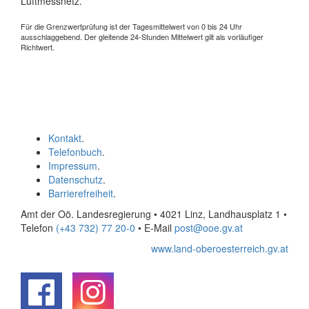
Luftmessnetz.
Für die Grenzwertprüfung ist der Tagesmittelwert von 0 bis 24 Uhr
ausschlaggebend. Der gleitende 24-Stunden Mittelwert gilt als vorläufiger
Richtwert.
Kontakt
.
Telefonbuch
.
Impressum
.
Datenschutz
.
Barrierefreiheit
.
Amt der Oö. Landesregierung • 4021 Linz, Landhausplatz 1
•
Telefon
(+43 732) 77 20-0
• E-Mail
post@ooe.gv.at
www.land-oberoesterreich.gv.at