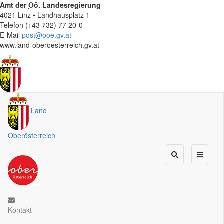
Amt der
Oö.
Landesregierung
4021 Linz • Landhausplatz 1
Telefon (+43 732) 77 20-0
E-Mail
post@ooe.gv.at
www.land-oberoesterreich.gv.at
Land
Oberösterreich
Kontakt