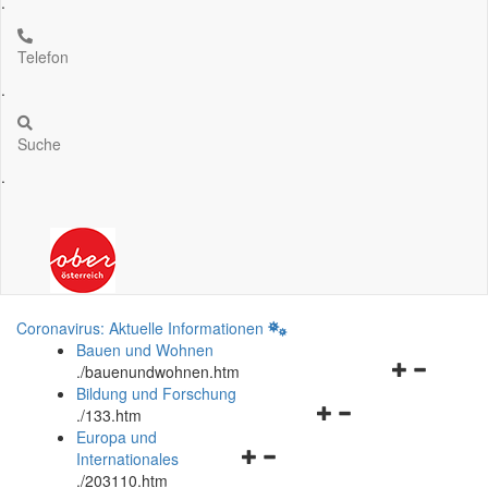
.
Telefon
.
Suche
.
Coronavirus: Aktuelle Informationen
Bauen und Wohnen
Navigationsm
.
/bauenundwohnen.htm
öffnen
Bildung und Forschung
Navigationsmenü
und
.
/133.htm
öffnen
schließen
Europa und
Navigationsmenü
und
Internationales
öffnen
schließen
.
/203110.htm