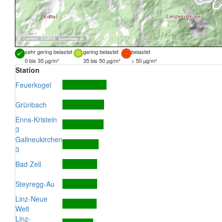
Quellen:
DORIS
,
basemap.at
sehr gering belastet
gering belastet
belastet
0 bis 35 µg/m³
35 bis 50 µg/m³
> 50 µg/m³
Station
Feuerkogel
Grünbach
Enns-Kristein
3
Gallneukirchen
3
Bad Zell
Steyregg-Au
Linz-Neue
Welt
Linz-