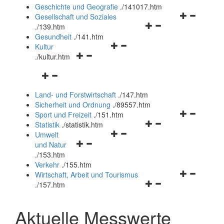
und
Geschichte und Geografie
.
/141017.htm
schließen
Navigationsm
Gesellschaft und Soziales
Navigationsmenü
öffnen
.
/139.htm
öffnen
und
Gesundheit
.
/141.htm
Navigationsmenü
und
schließen
Kultur
Navigationsmenü
öffnen
schließen
.
/kultur.htm
öffnen
und
Navigationsmenü
und
schließen
öffnen
schließen
Land- und Forstwirtschaft
.
/147.htm
und
Sicherheit und Ordnung
.
/89557.htm
schließen
Navigationsm
Sport und Freizeit
.
/151.htm
Navigationsmenü
öffnen
Statistik
.
/statistik.htm
Navigationsmenü
öffnen
und
Umwelt
Navigationsmenü
öffnen
und
schließen
und Natur
öffnen
und
schließen
.
/153.htm
und
schließen
Verkehr
.
/155.htm
schließen
Navigationsm
Wirtschaft, Arbeit und Tourismus
Navigationsmenü
öffnen
.
/157.htm
öffnen
und
und
schließen
Aktuelle Messwerte
schließen