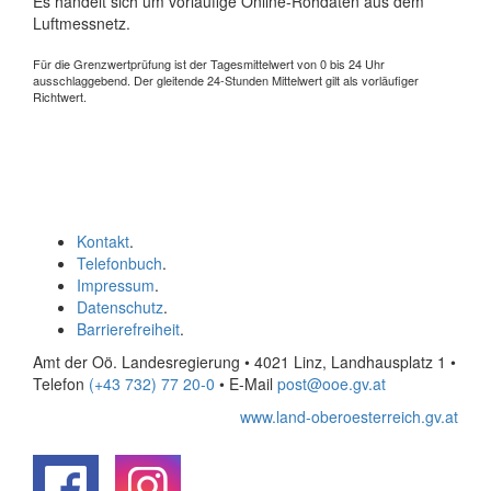
Es handelt sich um vorläufige Online-Rohdaten aus dem
Luftmessnetz.
Für die Grenzwertprüfung ist der Tagesmittelwert von 0 bis 24 Uhr
ausschlaggebend. Der gleitende 24-Stunden Mittelwert gilt als vorläufiger
Richtwert.
Kontakt
.
Telefonbuch
.
Impressum
.
Datenschutz
.
Barrierefreiheit
.
Amt der Oö. Landesregierung • 4021 Linz, Landhausplatz 1
•
Telefon
(+43 732) 77 20-0
• E-Mail
post@ooe.gv.at
www.land-oberoesterreich.gv.at