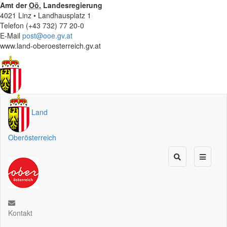
Amt der
Oö.
Landesregierung
4021 Linz • Landhausplatz 1
Telefon (+43 732) 77 20-0
E-Mail
post@ooe.gv.at
www.land-oberoesterreich.gv.at
Land
Oberösterreich
Kontakt