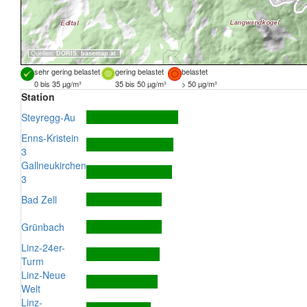
Quellen:
DORIS
,
basemap.at
sehr gering belastet
gering belastet
belastet
0 bis 35 µg/m³
35 bis 50 µg/m³
> 50 µg/m³
Station
Steyregg-Au
Enns-Kristein
3
Gallneukirchen
3
Bad Zell
Grünbach
Linz-24er-
Turm
Linz-Neue
Welt
Linz-