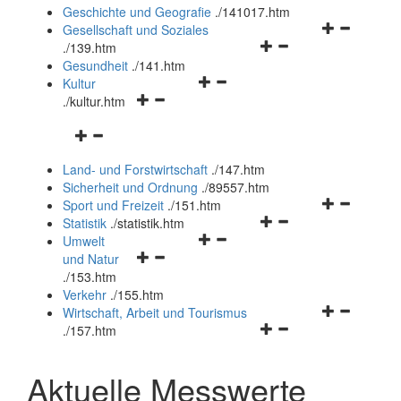
und
Geschichte und Geografie
.
/141017.htm
schließen
Navigationsm
Gesellschaft und Soziales
Navigationsmenü
öffnen
.
/139.htm
öffnen
und
Gesundheit
.
/141.htm
Navigationsmenü
und
schließen
Kultur
Navigationsmenü
öffnen
schließen
.
/kultur.htm
öffnen
und
Navigationsmenü
und
schließen
öffnen
schließen
Land- und Forstwirtschaft
.
/147.htm
und
Sicherheit und Ordnung
.
/89557.htm
schließen
Navigationsm
Sport und Freizeit
.
/151.htm
Navigationsmenü
öffnen
Statistik
.
/statistik.htm
Navigationsmenü
öffnen
und
Umwelt
Navigationsmenü
öffnen
und
schließen
und Natur
öffnen
und
schließen
.
/153.htm
und
schließen
Verkehr
.
/155.htm
schließen
Navigationsm
Wirtschaft, Arbeit und Tourismus
Navigationsmenü
öffnen
.
/157.htm
öffnen
und
und
schließen
Aktuelle Messwerte
schließen