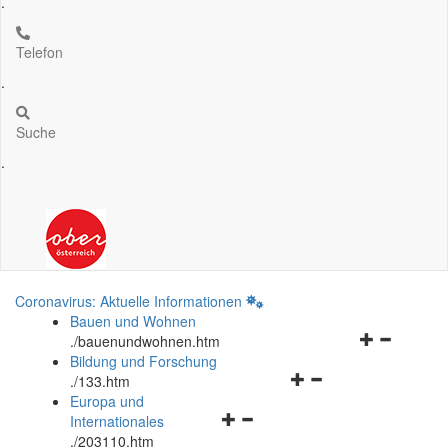
.
Telefon
.
Suche
.
Coronavirus: Aktuelle Informationen
Bauen und Wohnen
Navigationsm
.
/bauenundwohnen.htm
öffnen
Bildung und Forschung
Navigationsmenü
und
.
/133.htm
öffnen
schließen
Europa und
Navigationsmenü
und
Internationales
öffnen
schließen
.
/203110.htm