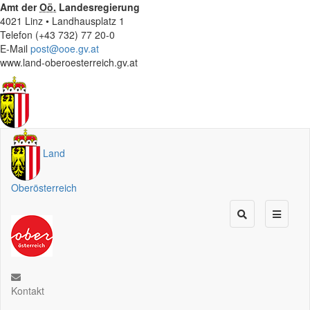
Amt der
Oö.
Landesregierung
4021 Linz • Landhausplatz 1
Telefon (+43 732) 77 20-0
E-Mail
post@ooe.gv.at
www.land-oberoesterreich.gv.at
Land
Oberösterreich
Kontakt