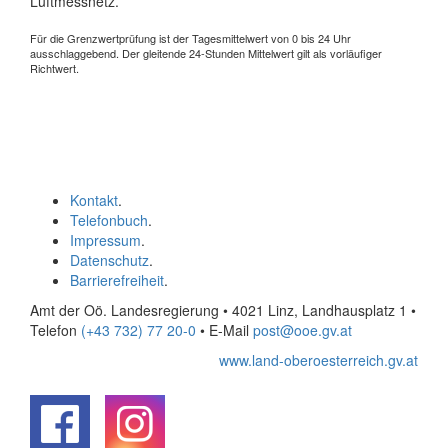
Luftmessnetz.
Für die Grenzwertprüfung ist der Tagesmittelwert von 0 bis 24 Uhr
ausschlaggebend. Der gleitende 24-Stunden Mittelwert gilt als vorläufiger
Richtwert.
Kontakt
.
Telefonbuch
.
Impressum
.
Datenschutz
.
Barrierefreiheit
.
Amt der Oö. Landesregierung • 4021 Linz, Landhausplatz 1
•
Telefon
(+43 732) 77 20-0
• E-Mail
post@ooe.gv.at
www.land-oberoesterreich.gv.at