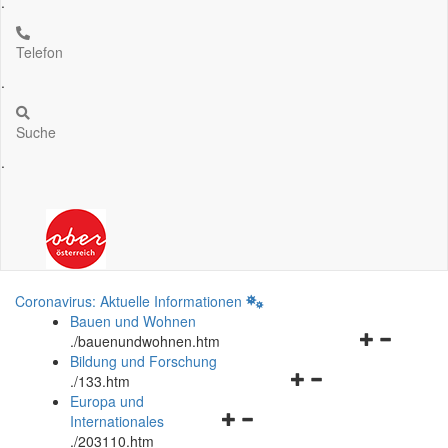
.
Telefon
.
Suche
.
Coronavirus: Aktuelle Informationen
Bauen und Wohnen
Navigationsm
.
/bauenundwohnen.htm
öffnen
Bildung und Forschung
Navigationsmenü
und
.
/133.htm
öffnen
schließen
Europa und
Navigationsmenü
und
Internationales
öffnen
schließen
.
/203110.htm