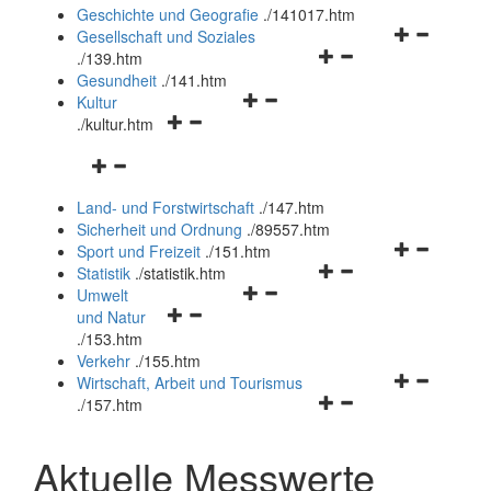
und
Geschichte und Geografie
.
/141017.htm
schließen
Navigationsm
Gesellschaft und Soziales
Navigationsmenü
öffnen
.
/139.htm
öffnen
und
Gesundheit
.
/141.htm
Navigationsmenü
und
schließen
Kultur
Navigationsmenü
öffnen
schließen
.
/kultur.htm
öffnen
und
Navigationsmenü
und
schließen
öffnen
schließen
Land- und Forstwirtschaft
.
/147.htm
und
Sicherheit und Ordnung
.
/89557.htm
schließen
Navigationsm
Sport und Freizeit
.
/151.htm
Navigationsmenü
öffnen
Statistik
.
/statistik.htm
Navigationsmenü
öffnen
und
Umwelt
Navigationsmenü
öffnen
und
schließen
und Natur
öffnen
und
schließen
.
/153.htm
und
schließen
Verkehr
.
/155.htm
schließen
Navigationsm
Wirtschaft, Arbeit und Tourismus
Navigationsmenü
öffnen
.
/157.htm
öffnen
und
und
schließen
Aktuelle Messwerte
schließen