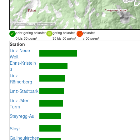
Quellen:
DORIS
,
basemap.at
sehr gering belastet
gering belastet
belastet
0 bis 35 µg/m³
35 bis 50 µg/m³
> 50 µg/m³
Station
Linz-Neue
Welt
Enns-Kristein
3
Linz-
Römerberg
Linz-Stadtpark
Linz-24er-
Turm
Steyregg-Au
Steyr
Gallneukirchen