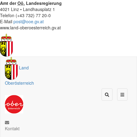
Amt der
Oö.
Landesregierung
4021 Linz • Landhausplatz 1
Telefon (+43 732) 77 20-0
E-Mail
post@ooe.gv.at
www.land-oberoesterreich.gv.at
Land
Oberösterreich
Kontakt