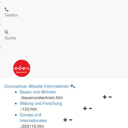
.
Telefon
.
Suche
.
Coronavirus: Aktuelle Informationen
Bauen und Wohnen
Navigationsm
.
/bauenundwohnen.htm
öffnen
Bildung und Forschung
Navigationsmenü
und
.
/133.htm
öffnen
schließen
Europa und
Navigationsmenü
und
Internationales
öffnen
schließen
.
/203110.htm