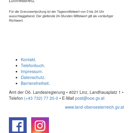
Luftmessnetz.
Für die Grenzwertprüfung ist der Tagesmittelwert von 0 bis 24 Uhr
ausschlaggebend. Der gleitende 24-Stunden Mittelwert gilt als vorläufiger
Richtwert.
Kontakt
.
Telefonbuch
.
Impressum
.
Datenschutz
.
Barrierefreiheit
.
Amt der Oö. Landesregierung • 4021 Linz, Landhausplatz 1
•
Telefon
(+43 732) 77 20-0
• E-Mail
post@ooe.gv.at
www.land-oberoesterreich.gv.at