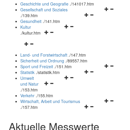
und
Geschichte und Geografie
.
/141017.htm
schließen
Navigationsm
Gesellschaft und Soziales
Navigationsmenü
öffnen
.
/139.htm
öffnen
und
Gesundheit
.
/141.htm
Navigationsmenü
und
schließen
Kultur
Navigationsmenü
öffnen
schließen
.
/kultur.htm
öffnen
und
Navigationsmenü
und
schließen
öffnen
schließen
Land- und Forstwirtschaft
.
/147.htm
und
Sicherheit und Ordnung
.
/89557.htm
schließen
Navigationsm
Sport und Freizeit
.
/151.htm
Navigationsmenü
öffnen
Statistik
.
/statistik.htm
Navigationsmenü
öffnen
und
Umwelt
Navigationsmenü
öffnen
und
schließen
und Natur
öffnen
und
schließen
.
/153.htm
und
schließen
Verkehr
.
/155.htm
schließen
Navigationsm
Wirtschaft, Arbeit und Tourismus
Navigationsmenü
öffnen
.
/157.htm
öffnen
und
und
schließen
Aktuelle Messwerte
schließen