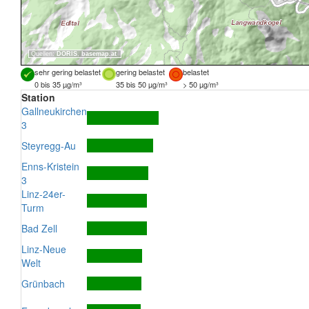
Quellen:
DORIS
,
basemap.at
sehr gering belastet
gering belastet
belastet
0 bis 35 µg/m³
35 bis 50 µg/m³
> 50 µg/m³
Station
Gallneukirchen
3
Steyregg-Au
Enns-Kristein
3
Linz-24er-
Turm
Bad Zell
Linz-Neue
Welt
Grünbach