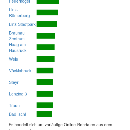
Feuerkogel
Linz-
Römerberg
Linz-Stadtpark
Braunau
Zentrum
Haag am
Hausruck
Wels
Vöcklabruck
Steyr
Lenzing 3
Traun
Bad Ischl
Es handelt sich um vorläufige Online-Rohdaten aus dem