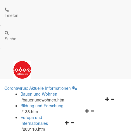
.
Telefon
.
Suche
.
Coronavirus: Aktuelle Informationen
Bauen und Wohnen
Navigationsm
.
/bauenundwohnen.htm
öffnen
Bildung und Forschung
Navigationsmenü
und
.
/133.htm
öffnen
schließen
Europa und
Navigationsmenü
und
Internationales
öffnen
schließen
.
/203110.htm