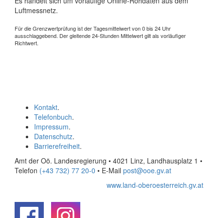
Es handelt sich um vorläufige Online-Rohdaten aus dem
Luftmessnetz.
Für die Grenzwertprüfung ist der Tagesmittelwert von 0 bis 24 Uhr
ausschlaggebend. Der gleitende 24-Stunden Mittelwert gilt als vorläufiger
Richtwert.
Kontakt
.
Telefonbuch
.
Impressum
.
Datenschutz
.
Barrierefreiheit
.
Amt der Oö. Landesregierung • 4021 Linz, Landhausplatz 1
•
Telefon
(+43 732) 77 20-0
• E-Mail
post@ooe.gv.at
www.land-oberoesterreich.gv.at