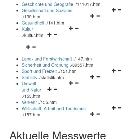
und
Geschichte und Geografie
.
/141017.htm
schließen
Navigationsm
Gesellschaft und Soziales
Navigationsmenü
öffnen
.
/139.htm
öffnen
und
Gesundheit
.
/141.htm
Navigationsmenü
und
schließen
Kultur
Navigationsmenü
öffnen
schließen
.
/kultur.htm
öffnen
und
Navigationsmenü
und
schließen
öffnen
schließen
Land- und Forstwirtschaft
.
/147.htm
und
Sicherheit und Ordnung
.
/89557.htm
schließen
Navigationsm
Sport und Freizeit
.
/151.htm
Navigationsmenü
öffnen
Statistik
.
/statistik.htm
Navigationsmenü
öffnen
und
Umwelt
Navigationsmenü
öffnen
und
schließen
und Natur
öffnen
und
schließen
.
/153.htm
und
schließen
Verkehr
.
/155.htm
schließen
Navigationsm
Wirtschaft, Arbeit und Tourismus
Navigationsmenü
öffnen
.
/157.htm
öffnen
und
und
schließen
Aktuelle Messwerte
schließen