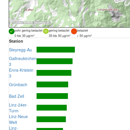
Quellen:
DORIS
,
basemap.at
sehr gering belastet
gering belastet
belastet
0 bis 35 µg/m³
35 bis 50 µg/m³
> 50 µg/m³
Station
Steyregg-Au
Gallneukirchen
3
Enns-Kristein
3
Grünbach
Bad Zell
Linz-24er-
Turm
Linz-Neue
Welt
Linz-