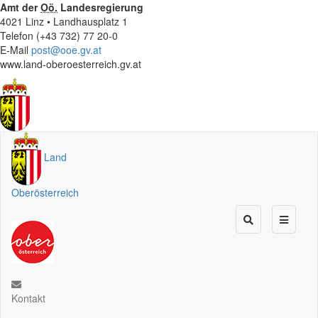
Amt der
Oö.
Landesregierung
4021 Linz • Landhausplatz 1
Telefon (+43 732) 77 20-0
E-Mail
post@ooe.gv.at
www.land-oberoesterreich.gv.at
Land
Oberösterreich
Kontakt